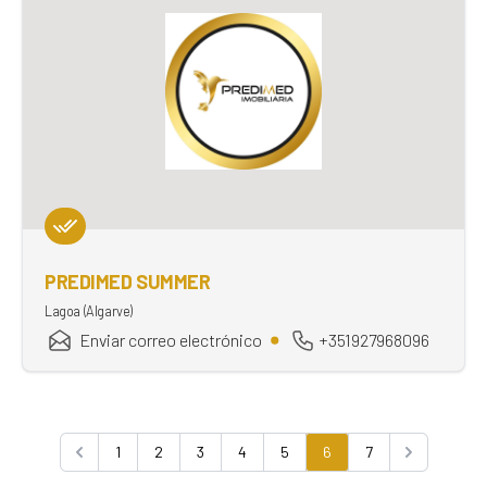
PREDIMED SUMMER
Lagoa (Algarve)
Enviar correo electrónico
+351927968096
1
2
3
4
5
6
7
Previous
Next