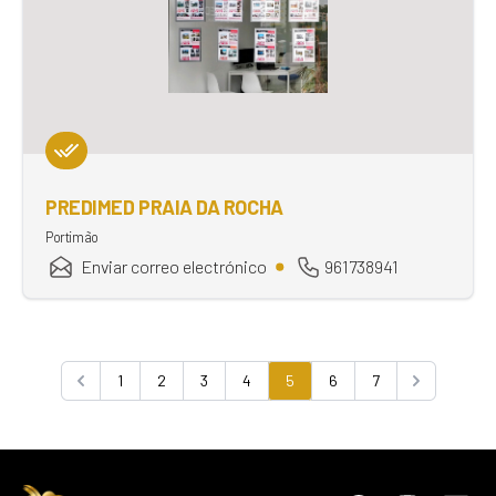
PREDIMED PRAIA DA ROCHA
Portimão
Enviar correo electrónico
961738941
1
2
3
4
5
6
7
Previous
Next