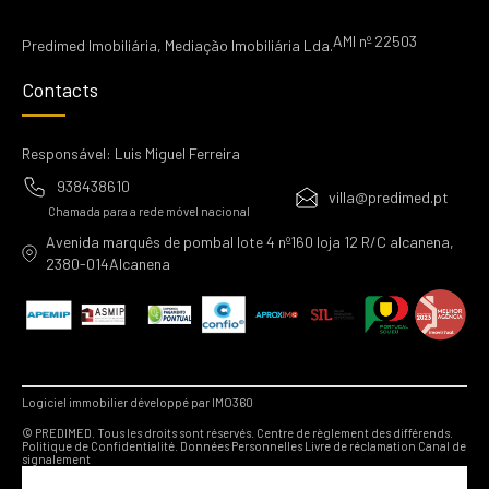
AMI nº 22503
Predimed Imobiliária, Mediação Imobiliária Lda.
Contacts
Responsável: Luis Miguel Ferreira
938438610
villa@predimed.pt
Chamada para a rede móvel nacional
Avenida marquês de pombal lote 4 nº160 loja 12 R/C alcanena,
2380-014Alcanena
Logiciel immobilier développé par IMO360
© PREDIMED. Tous les droits sont réservés.
Centre de règlement des différends.
Politique de Confidentialité.
Données Personnelles
Livre de réclamation
Canal de
signalement