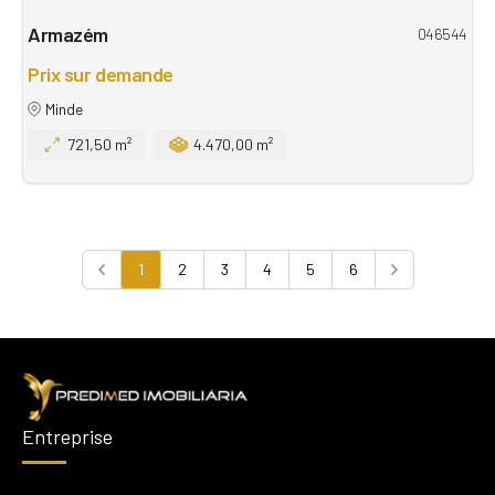
Armazém
046544
Prix sur demande
Minde
721,50 m²
4.470,00 m²
1
2
3
4
5
6
Previous
Next
Entreprise