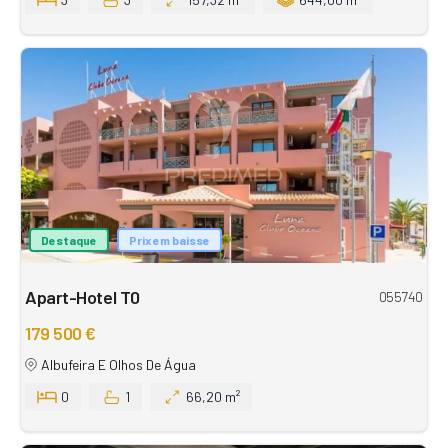
Destaque
Prix em baisse
Apart-Hotel T0
055740
179 500 €
Albufeira E Olhos De Água
0
1
66,20 m²