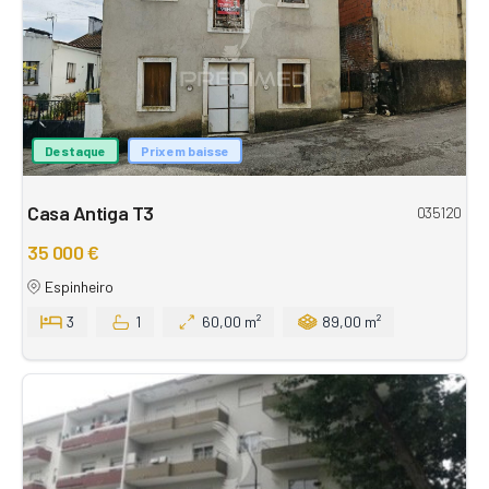
Destaque
Prix em baisse
Casa Antiga T3
035120
35 000 €
Espinheiro
3
1
60,00 m²
89,00 m²