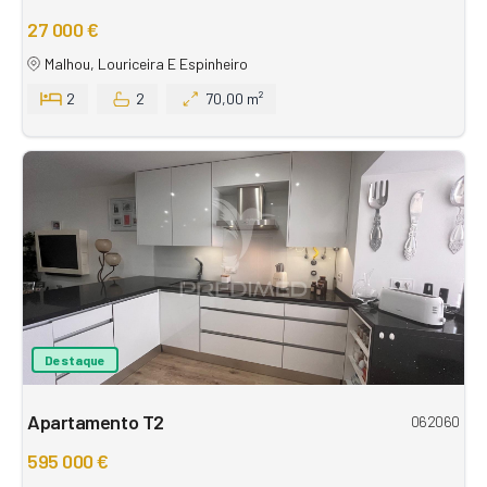
27 000 €
Malhou, Louriceira E Espinheiro
2
2
70,00 m²
Destaque
Apartamento T2
062060
595 000 €