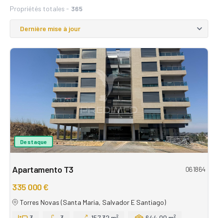
Propriétés totales -
365
Destaque
Apartamento T3
061864
335 000 €
Torres Novas (Santa Maria, Salvador E Santiago)
3
3
157,32 m²
644,00 m²