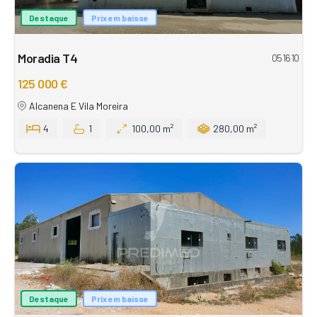
Destaque
Prix em baisse
Moradia T4
051610
125 000 €
Alcanena E Vila Moreira
4
1
100,00 m²
280,00 m²
Destaque
Prix em baisse