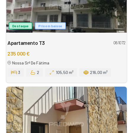
Destaque
Prix em baisse
Apartamento T3
061072
235 000 €
Nossa Srª De Fátima
3
2
105,50 m²
216,00 m²