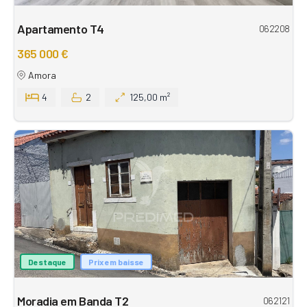
Apartamento T4
062208
365 000 €
Amora
4
2
125,00 m²
Destaque
Prix em baisse
Moradia em Banda T2
062121