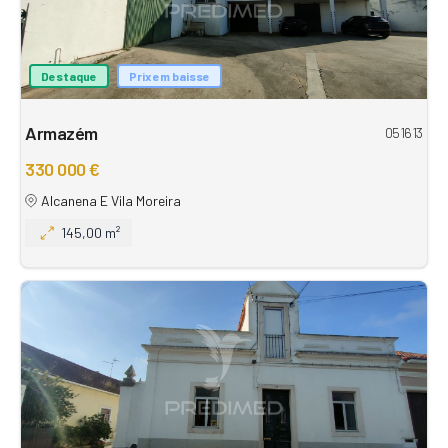
Destaque
Prix em baisse
Armazém
051613
330 000 €
Alcanena E Vila Moreira
145,00 m²