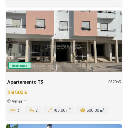
Destaque
Apartamento T3
062043
319 500 €
Almeirim
3
2
165,00 m²
500,00 m²