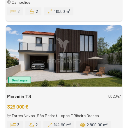
Campolide
2
2
110,00 m²
Destaque
Moradia T3
062047
325 000 €
Torres Novas (São Pedro), Lapas E Ribeira Branca
3
2
144,90 m²
2.800,00 m²