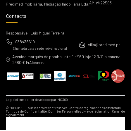
AMI nº 22503
Predimed Imobiliária, Mediação Imobiliária Lda.
Contacts
Responsável: Luis Miguel Ferreira
938438610
villa@predimed.pt
Chamada para a rede móvel nacional
Avenida marquês de pombal lote 4 nº160 loja 12 R/C alcanena,
2380-014Alcanena
Logiciel immobilier développé par IMO360
© PREDIMED. Tous les droits sont réservés.
Centre de règlement des différends.
Politique de Confidentialité.
Données Personnelles
Livre de réclamation
Canal de
signalement