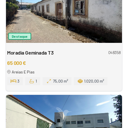
Destaque
Moradia Geminada T3
048358
65 000 €
Areias E Pias
3
1
75,00 m²
1.020,00 m²