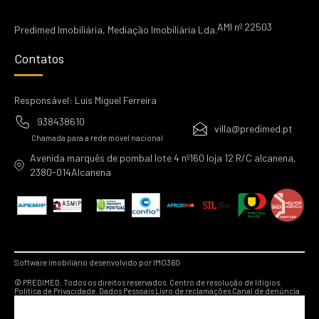
AMI nº 22503
Predimed Imobiliária, Mediação Imobiliária Lda.
Contatos
Responsável: Luis Miguel Ferreira
938438610
villa@predimed.pt
Chamada para a rede móvel nacional
Avenida marquês de pombal lote 4 nº160 loja 12 R/C alcanena,
2380-014Alcanena
Software imobiliário desenvolvido por IMO360
© PREDIMED. Todos os direitos reservados.
Centro de resolução de litígios.
Política de Privacidade.
Dados Pessoais
Livro de reclamações
Canal de denúncia