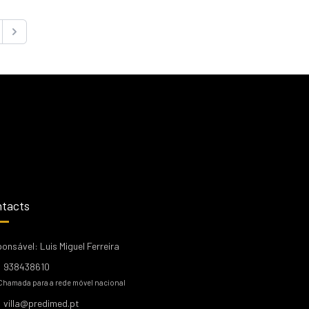
Next
tacts
onsável: Luis Miguel Ferreira
938438610
Chamada para a rede móvel nacional
villa@predimed.pt