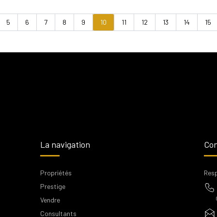
5
6
7
8
9
10
11
12
13
14
15
ious
La navigation
Con
Propriétés
Resp
Prestige
Vendre
Consultants