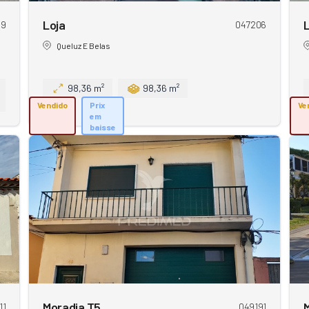
Loja
L
49
047206
Queluz E Belas
98,36 m²
98,36 m²
Vendido
Prix
Ve
em
baisse
Moradia T5
M
11
049191