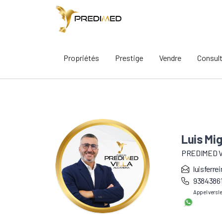
Propriétés
Prestige
Vendre
Consul
Luis Mig
PREDIMED 
luisferr
9384386
Appel vers l