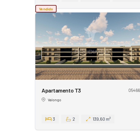
Vendido
Apartamento T3
0546
Valongo
3
2
139,60 m²