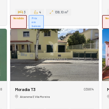
3
4
138,10 m²
Vendido
Prix
Ve
em
baisse
Moradia T3
08
039814
Alcanena E Vila Moreira