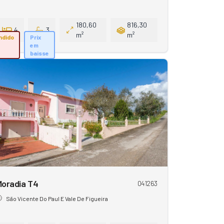
180,60
816,30
4
3
m²
m²
ndido
Prix
em
baisse
Moradia T4
041263
São Vicente Do Paul E Vale De Figueira