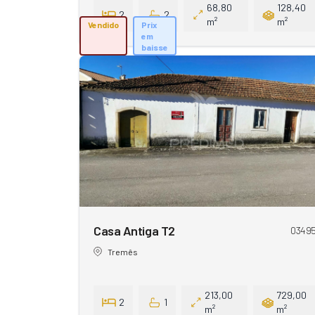
68,80
128,40
2
2
m²
m²
Vendido
Prix
em
baisse
Casa Antiga T2
0349
Tremês
213,00
729,00
2
1
m²
m²