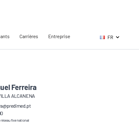
tants
Carrières
Entreprise
FR
uel Ferreira
VILLA ALCANENA
eira@predimed.pt
10
e réseau fixe national