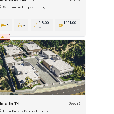
São João Das Lampas E Terrugem
218,00
1.491,00
5
4
m²
m²
ndido
Moradia T4
055693
Leiria, Pousos, Barreira E Cortes