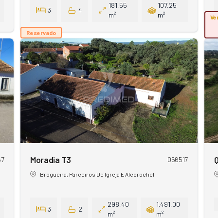
181,55
107,25
3
4
m²
m²
Ve
Reservado
Moradia T3
Q
57
056517
Brogueira, Parceiros De Igreja E Alcorochel
298,40
1.491,00
3
2
m²
m²