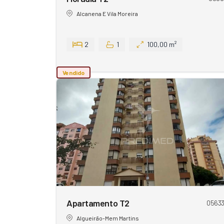
Alcanena E Vila Moreira
2
1
100,00 m²
Vendido
Apartamento T2
0563
Algueirão-Mem Martins