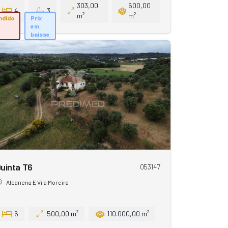
303,00
600,00
4
3
m²
m²
ndido
Prix
em
baisse
uinta T6
053147
Alcanena E Vila Moreira
6
500,00 m²
110.000,00 m²