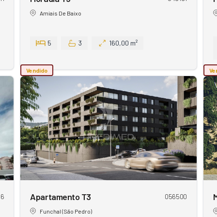
Amiais De Baixo
5
3
160,00 m²
Vendido
Ve
Apartamento T3
36
056500
Funchal (São Pedro)