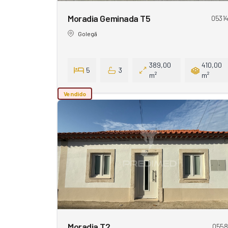
Moradia Geminada T5
0531
Golegã
389,00
410,00
5
3
m²
m²
Vendido
Moradia T2
0558