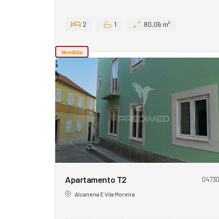
2
1
80,06 m²
Vendido
Apartamento T2
0473
Alcanena E Vila Moreira