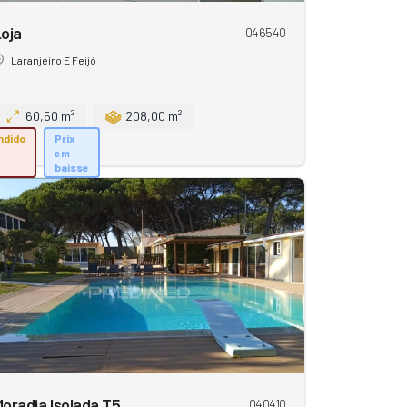
oja
046540
Laranjeiro E Feijó
60,50 m²
208,00 m²
ndido
Prix
em
baisse
oradia Isolada T5
040410