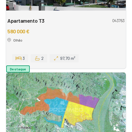
Apartamento T3
043763
580 000 €
Olhão
3
2
97,70 m²
Destaque