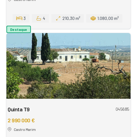
3
4
210,30 m²
1.080,00 m²
Destaque
Quinta T9
045685
2 990 000 €
Castro Marim