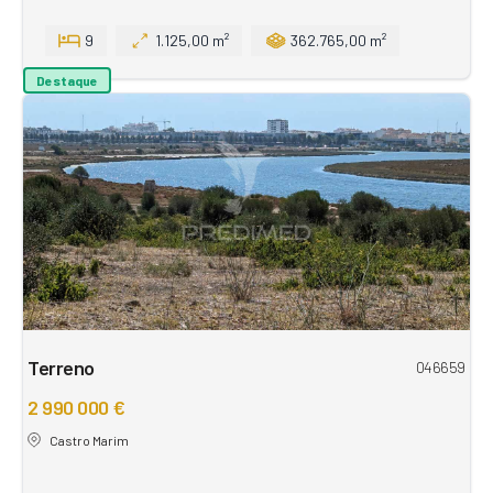
9
1.125,00 m²
362.765,00 m²
Destaque
Terreno
046659
2 990 000 €
Castro Marim