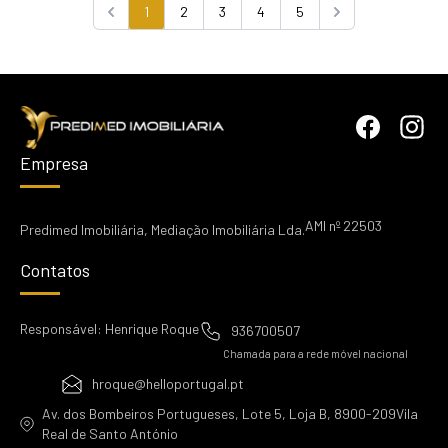
1
2
3
4
5
Previous
Next
Empresa
AMI nº 22503
Predimed Imobiliária, Mediação Imobiliária Lda.
Contatos
Responsável: Henrique Roque
936700507
Chamada para a rede móvel nacional
hroque@helloportugal.pt
Av. dos Bombeiros Portugueses, Lote 5, Loja B, 8900-209Vila
Real de Santo António