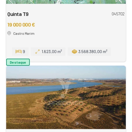
Quinta T9
045702
19 000 000 €
Castro Marim
9
1.623,00 m²
3.568.380,00 m²
Destaque