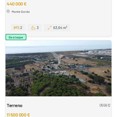
440 000 €
Monte Gordo
2
3
63,64 m²
Destaque
Terreno
055612
11 500 000 €