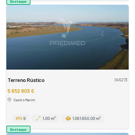
Destaque
Terreno Rústico
045273
5 652 803 €
Castro Marim
9
1,00 m²
1.061.650,00 m²
Destaque