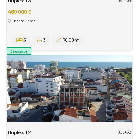
Duplex T3
058434
460 000 €
Monte Gordo
3
3
76,09 m²
Destaque
Duplex T2
058436