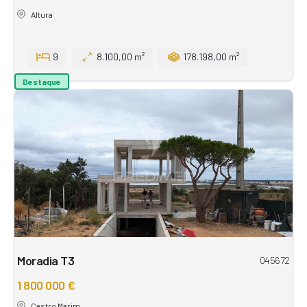
Altura
9
8.100,00 m²
178.198,00 m²
Destaque
Moradia T3
045672
1 800 000 €
Castro Marim