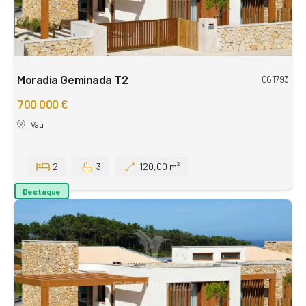
Moradia Geminada T2
061793
700 000 €
Vau
2
3
120,00 m²
Destaque