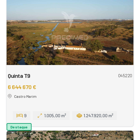
Quinta T9
045220
6 644 670 €
Castro Marim
9
1.005,00 m²
1.247.920,00 m²
Destaque