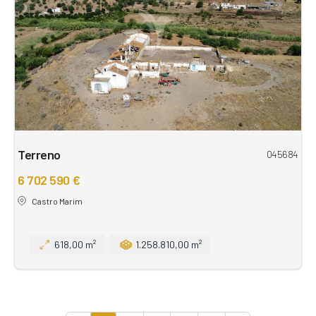
Terreno
045684
6 702 590 €
Castro Marim
618,00 m²
1.258.810,00 m²