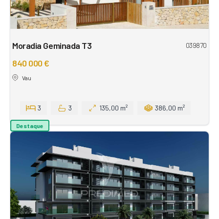
Moradia Geminada T3
039870
840 000 €
Vau
3
3
135,00 m²
386,00 m²
Destaque