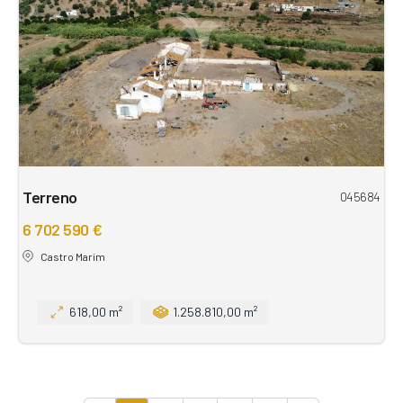
Terreno
045684
6 702 590 €
Castro Marim
618,00 m²
1.258.810,00 m²