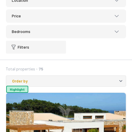
Location
Price
Bedrooms
Filters
Total properties -
75
Highlight