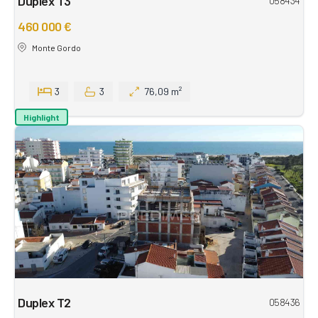
Duplex T3
058434
460 000 €
Monte Gordo
3
3
76,09 m²
Highlight
Duplex T2
058436