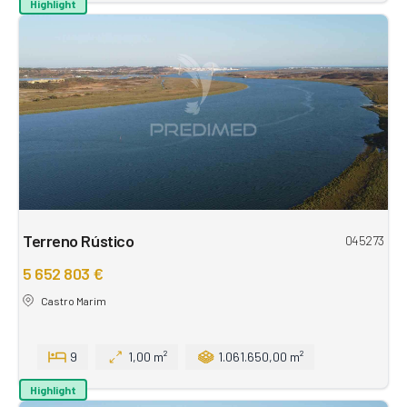
Highlight
Terreno Rústico
045273
5 652 803 €
Castro Marim
9
1,00 m²
1.061.650,00 m²
Highlight