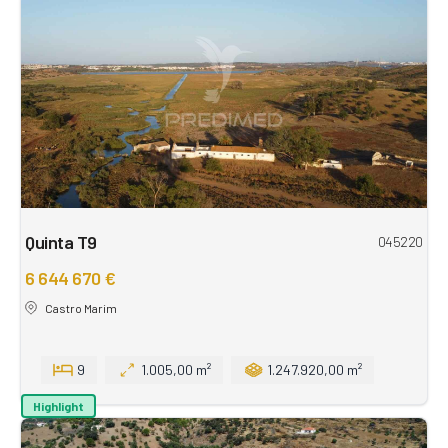
Quinta T9
045220
6 644 670 €
Castro Marim
9
1.005,00 m²
1.247.920,00 m²
Highlight