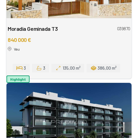
Moradia Geminada T3
039870
840 000 €
Vau
3
3
135,00 m²
386,00 m²
Highlight