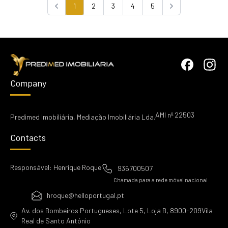
1
2
3
4
5
Previous
Next
Company
AMI nº 22503
Predimed Imobiliária, Mediação Imobiliária Lda.
Contacts
Responsável: Henrique Roque
936700507
Chamada para a rede móvel nacional
hroque@helloportugal.pt
Av. dos Bombeiros Portugueses, Lote 5, Loja B, 8900-209Vila
Real de Santo António