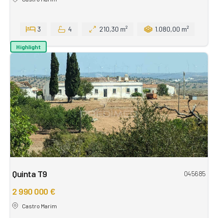
3
4
210,30 m²
1.080,00 m²
Highlight
Quinta T9
045685
2 990 000 €
Castro Marim