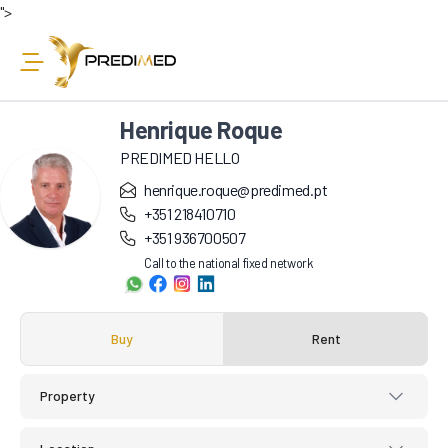
">
Henrique Roque
PREDIMED HELLO
henrique.roque@predimed.pt
+351 218410710
+351 936700507
Call to the national fixed network
Buy
Rent
Property