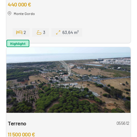
440 000 €
Monte Gordo
2
3
63,64 m²
Highlight
Terreno
055612
11 500 000 €