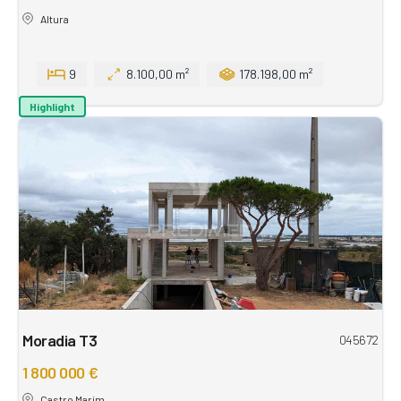
Altura
9
8.100,00 m²
178.198,00 m²
Highlight
Moradia T3
045672
1 800 000 €
Castro Marim