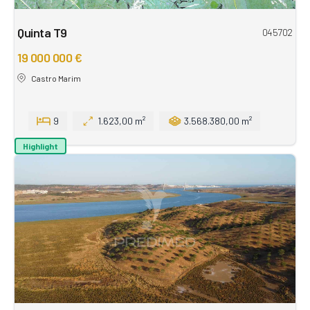
Quinta T9
045702
19 000 000 €
Castro Marim
9
1.623,00 m²
3.568.380,00 m²
Highlight