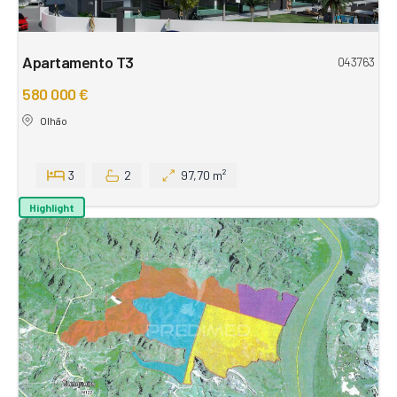
Apartamento T3
043763
580 000 €
Olhão
3
2
97,70 m²
Highlight