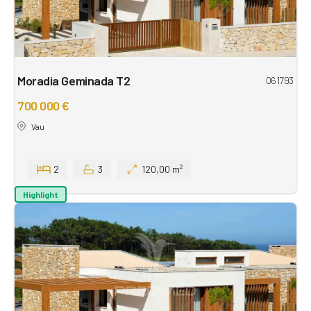
Moradia Geminada T2
061793
700 000 €
Vau
2
3
120,00 m²
Highlight