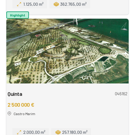
1.125,00 m²
362.765,00 m²
Highlight
Quinta
046162
2 500 000 €
Castro Marim
2.000,00 m²
257.180,00 m²