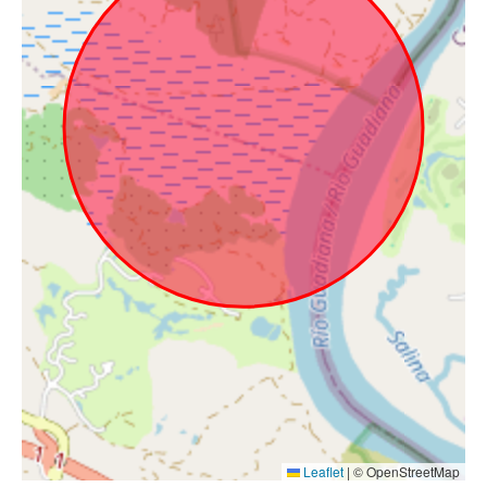
Leaflet
|
© OpenStreetMap