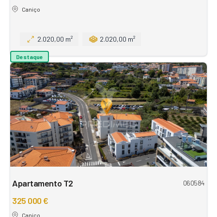
Caniço
2.020,00 m²
2.020,00 m²
Destaque
Apartamento T2
060584
325 000 €
Caniço