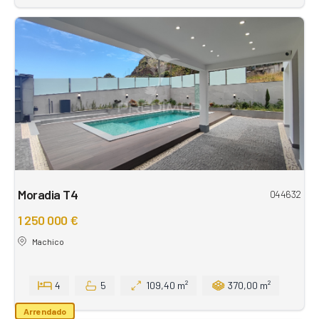
Moradia T4
044632
1 250 000 €
Machico
4
5
109,40 m²
370,00 m²
Arrendado