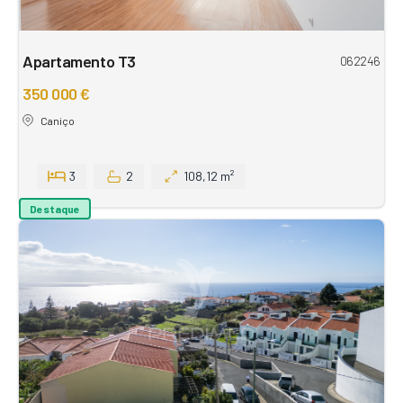
Apartamento T3
062246
350 000 €
Caniço
3
2
108,12 m²
Destaque