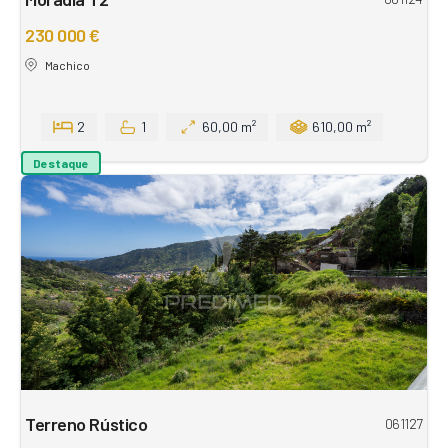
230 000 €
Machico
2
1
60,00 m²
610,00 m²
Destaque
Terreno Rústico
061127