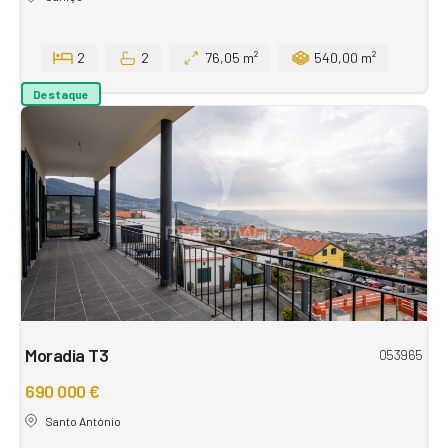
2
2
76,05 m²
540,00 m²
Destaque
Moradia T3
053965
690 000 €
Santo António