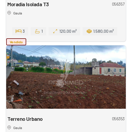
Moradia Isolada T3
056357
Gaula
3
1
120,00 m²
1.580,00 m²
Vendido
Terreno Urbano
056353
Gaula