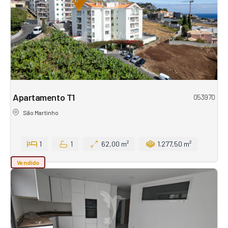
Apartamento T1
053970
São Martinho
1
1
62,00 m²
1.277,50 m²
Vendido