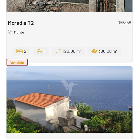
Moradia T2
056358
Monte
2
1
120,00 m²
380,00 m²
Vendido