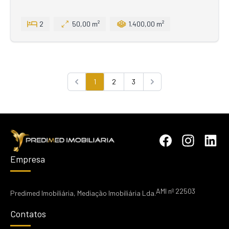
2
50,00 m²
1.400,00 m²
1
2
3
Previous
Next
Empresa
AMI nº 22503
Predimed Imobiliária, Mediação Imobiliária Lda.
Contatos