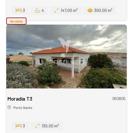
3
4
147,00 m²
300,00 m²
Vendido
Moradia T3
060805
Porto Santo
3
130,00 m²