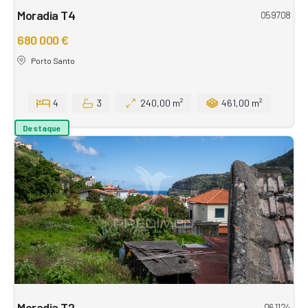
Moradia T4
059708
680 000 €
Porto Santo
4
3
240,00 m²
461,00 m²
Destaque
Moradia T2
061124