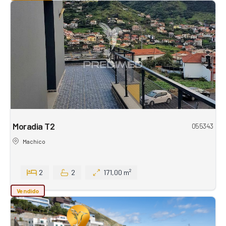
Moradia T2
055343
Machico
2
2
171,00 m²
Vendido