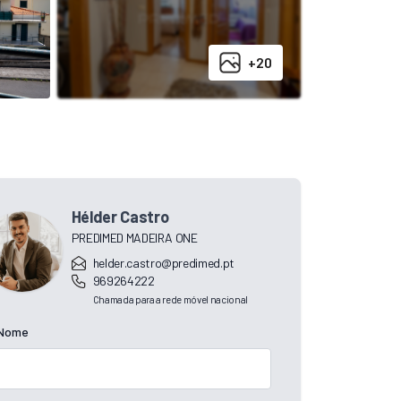
+20
Hélder Castro
PREDIMED MADEIRA ONE
helder.castro@predimed.pt
969264222
Chamada para a rede móvel nacional
Nome