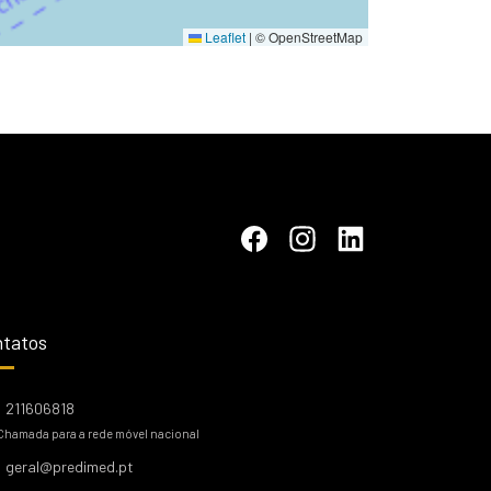
Leaflet
|
© OpenStreetMap
tatos
211606818
Chamada para a rede móvel nacional
geral@predimed.pt