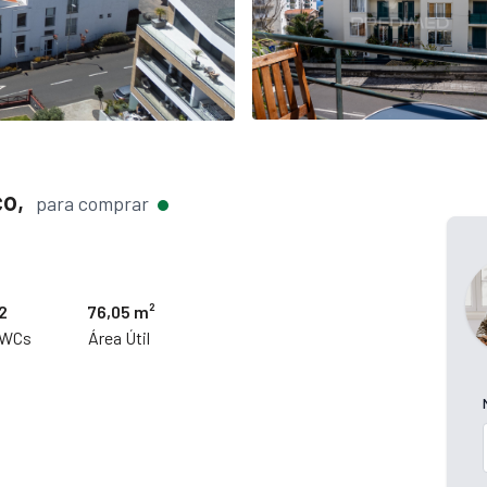
o,
para comprar
2
76,05 m²
WCs
Área Útil