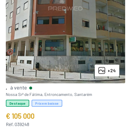
+24
à vente
,
Nossa Srª de Fátima, Entroncamento, Santarém
Destaque
Prix em baisse
€ 105 000
Réf. 039248