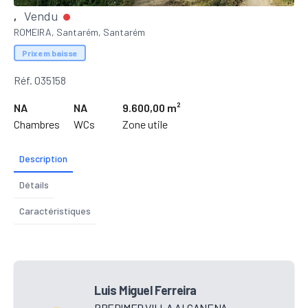
Vendu
,
ROMEIRA, Santarém, Santarém
Prix em baisse
Réf. 035158
NA
NA
9.600,00 m²
Chambres
WCs
Zone utile
Description
Détails
Caractéristiques
Luis Miguel Ferreira
PREDIMED VILLA ALCANENA