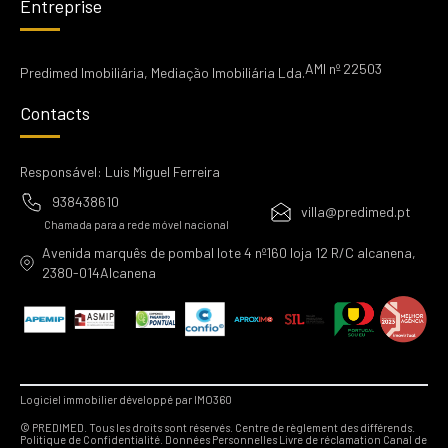
Entreprise
AMI nº 22503
Predimed Imobiliária, Mediação Imobiliária Lda.
Contacts
Responsável: Luis Miguel Ferreira
938438610
villa@predimed.pt
Chamada para a rede móvel nacional
Avenida marquês de pombal lote 4 nº160 loja 12 R/C alcanena,
2380-014Alcanena
Logiciel immobilier développé par IMO360
© PREDIMED. Tous les droits sont réservés.
Centre de règlement des différends.
Politique de Confidentialité.
Données Personnelles
Livre de réclamation
Canal de