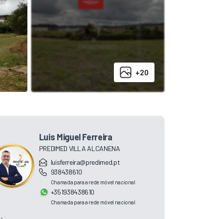
+20
Luis Miguel Ferreira
PREDIMED VILLA ALCANENA
luisferreira@predimed.pt
938438610
Chamada para a rede móvel nacional
+351938438610
Chamada para a rede móvel nacional