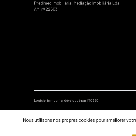
Predimed Imobiliária, Mediação Imobiliária Lda.
AMI nº 22503
Logiciel immobilier développé par IMO360
Nous utilisons nos propres cookies pour améliorer votre 