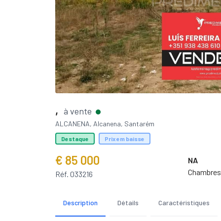
,
à vente
ALCANENA, Alcanena, Santarém
Destaque
Prix em baisse
€ 85 000
NA
Chambres
Réf. 033216
Description
Détails
Caractéristiques