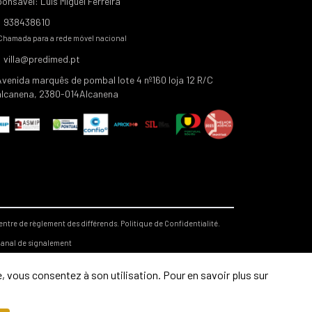
onsável: Luis Miguel Ferreira
938438610
Chamada para a rede móvel nacional
villa@predimed.pt
Avenida marquês de pombal lote 4 nº160 loja 12 R/C
alcanena, 2380-014Alcanena
entre de règlement des différends.
Politique de Confidentialité.
anal de signalement
, vous consentez à son utilisation. Pour en savoir plus sur