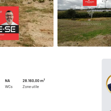
NA
28.160,00 m²
WCs
Zone utile