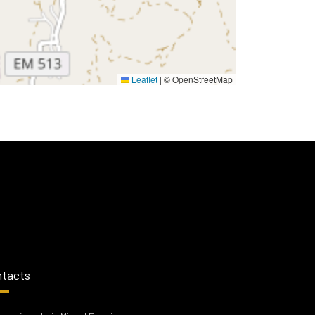
Leaflet
|
© OpenStreetMap
tacts