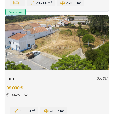
6
295,00 m²
259,10 m²
Destaque
Lote
053397
99 000 €
São Teotónio
450,00 m²
731,63 m²