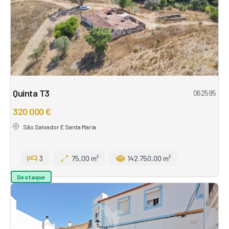
Quinta T3
062595
320 000 €
São Salvador E Santa Maria
3
75,00 m²
142.750,00 m²
Destaque