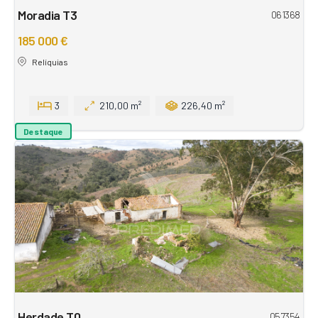
Moradia T3
061368
185 000 €
Relíquias
3
210,00 m²
226,40 m²
Destaque
Herdade T0
057354