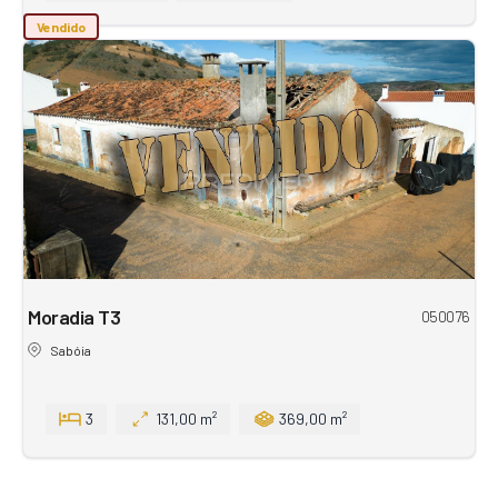
Vendido
Moradia T3
050076
Sabóia
3
131,00 m²
369,00 m²