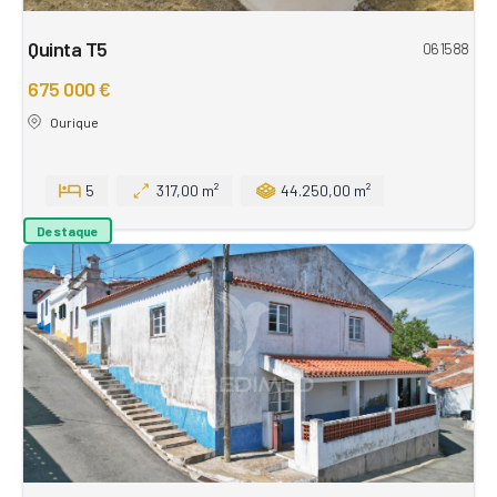
Quinta T5
061588
675 000 €
Ourique
5
317,00 m²
44.250,00 m²
Destaque