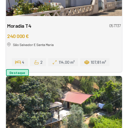
Moradia T4
057737
240 000 €
São Salvador E Santa Maria
4
2
114,00 m²
107,81 m²
Destaque