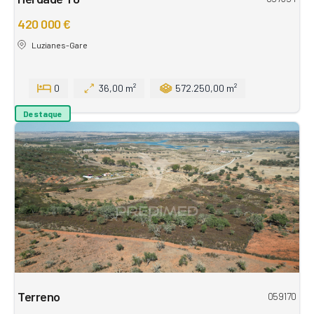
420 000 €
Luzianes-Gare
0
36,00 m²
572.250,00 m²
Destaque
Terreno
059170