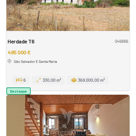
Herdade T6
046866
495 000 €
São Salvador E Santa Maria
6
330,00 m²
369.000,00 m²
Destaque