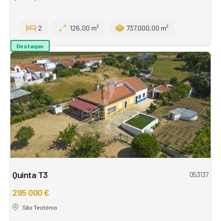
2
126,00 m²
737.000,00 m²
Destaque
Quinta T3
053137
295 000 €
São Teotónio