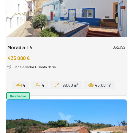
Moradia T4
062392
435 000 €
São Salvador E Santa Maria
4
4
198,00 m²
46,00 m²
Destaque