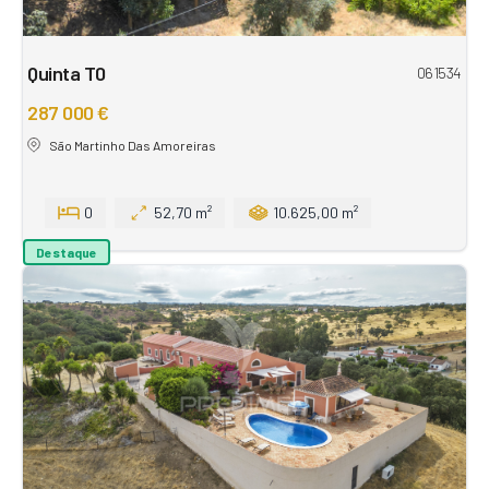
Quinta T0
061534
287 000 €
São Martinho Das Amoreiras
0
52,70 m²
10.625,00 m²
Destaque