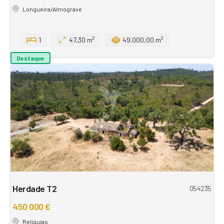
Longueira/Almograve
1
47,30 m²
49.000,00 m²
Destaque
Herdade T2
054235
450 000 €
Relíquias