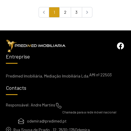
1
2
3
Previous
Next
Entreprise
AMI nº 22503
Predimed Imobiliária, Mediação Imobiliária Lda.
Contacts
Responsável: Andre Martins
Chamada para a rede móvel nacional
odemira@predimed.pt
Rua Sousa de Prado , 12, 7630-176Odemira