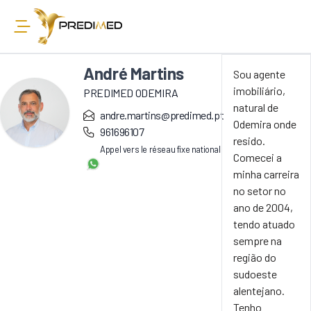
André Martins
Sou agente
imobiliário,
PREDIMED ODEMIRA
natural de
andre.martins@predimed.pt
Odemira onde
961696107
resido.
Appel vers le réseau fixe national
Comecei a
minha carreira
no setor no
ano de 2004,
tendo atuado
sempre na
região do
sudoeste
alentejano.
Tenho