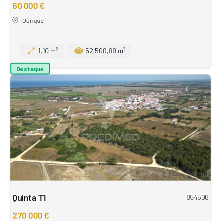
60 000 €
Ourique
1,10 m²
52.500,00 m²
Destaque
Quinta T1
054506
270 000 €