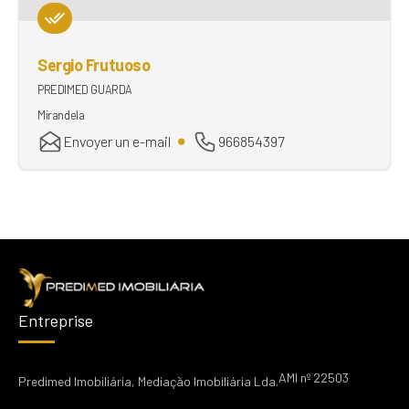
Sergio Frutuoso
PREDIMED GUARDA
Mirandela
Envoyer un e-mail
966854397
Entreprise
AMI nº 22503
Predimed Imobiliária, Mediação Imobiliária Lda.