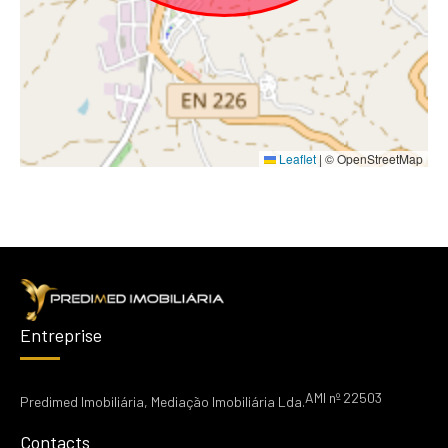
Leaflet
|
© OpenStreetMap
Entreprise
AMI nº 22503
Predimed Imobiliária, Mediação Imobiliária Lda.
Contacts