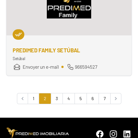
PREDIMED FAMILY SETÚBAL
Setúbal
Envoyer un e-mail
966594527
1
2
3
4
5
6
7
Previous
Next