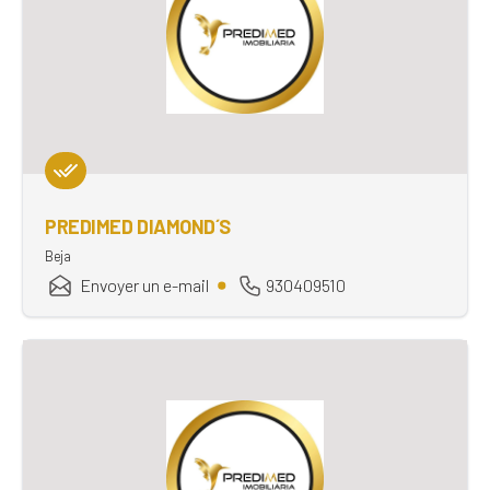
PREDIMED DIAMOND´S
Beja
Envoyer un e-mail
930409510