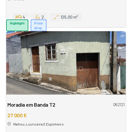
4
2
125,00 m²
Highlight
Price
drop
Moradia em Banda T2
062121
27 000 €
Malhou, Louriceira E Espinheiro