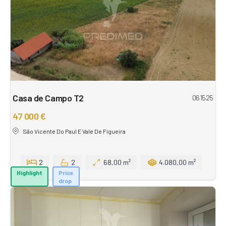
Casa de Campo T2
061525
47 000 €
São Vicente Do Paul E Vale De Figueira
2
2
68,00 m²
4.080,00 m²
Highlight
Price
drop