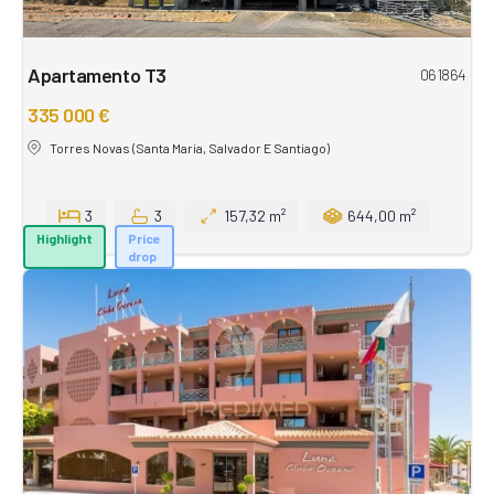
Apartamento T3
061864
335 000 €
Torres Novas (Santa Maria, Salvador E Santiago)
3
3
157,32 m²
644,00 m²
Highlight
Price
drop