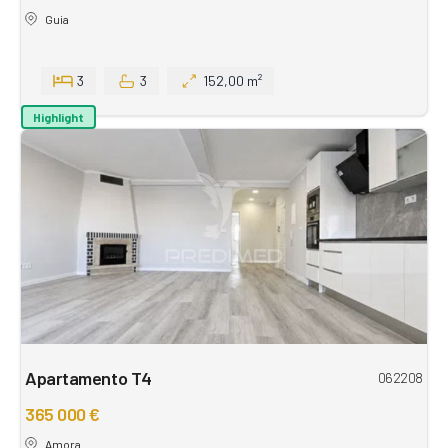
Guia
3
3
152,00 m²
Highlight
Apartamento T4
062208
365 000 €
Amora