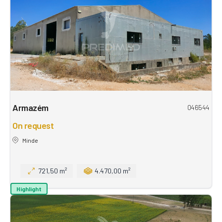
Armazém
046544
On request
Minde
721,50 m²
4.470,00 m²
Highlight