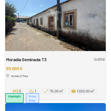
Moradia Geminada T3
048358
65 000 €
Areias E Pias
3
1
75,00 m²
1.020,00 m²
Highlight
Price
drop