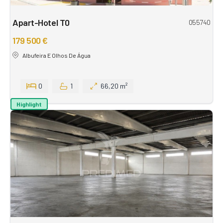
Apart-Hotel T0
055740
179 500 €
Albufeira E Olhos De Água
0
1
66,20 m²
Highlight