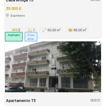
35 000 €
Espinheiro
3
1
60,00 m²
89,00 m²
Highlight
Price
drop
Apartamento T3
061072