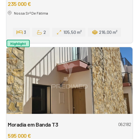
235 000 €
Nossa Srª De Fátima
3
2
105,50 m²
216,00 m²
Highlight
Moradia em Banda T3
062182
595 000 €