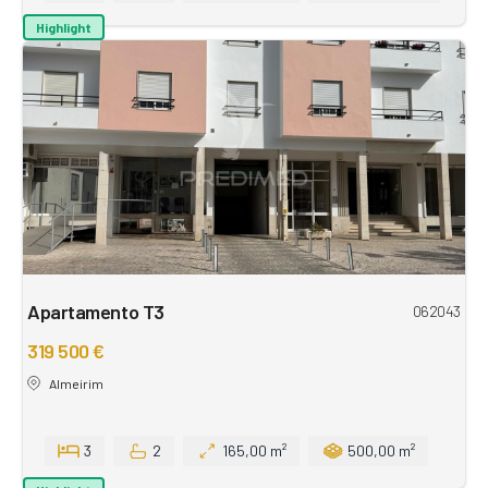
Highlight
Apartamento T3
062043
319 500 €
Almeirim
3
2
165,00 m²
500,00 m²