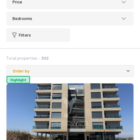
Price
Bedrooms
Filters
Total properties -
302
Highlight