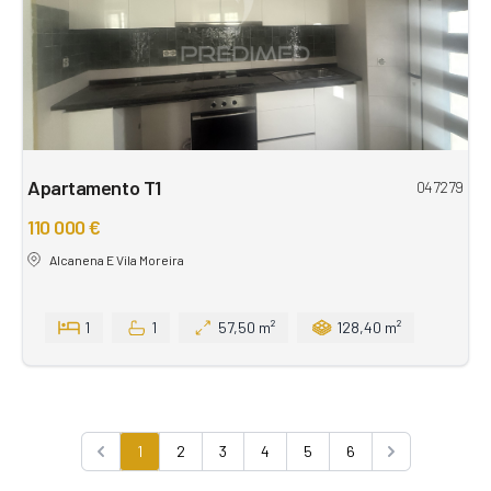
Apartamento T1
047279
110 000 €
Alcanena E Vila Moreira
1
1
57,50 m²
128,40 m²
1
2
3
4
5
6
Previous
Next