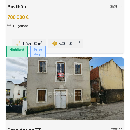
Pavilhão
062568
780 000 €
Bugalhos
1.754,00 m²
5.000,00 m²
Highlight
Price
drop
Casa Antiga T3
035120