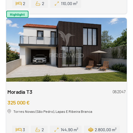
2
2
110,00 m²
Highlight
Moradia T3
062047
325 000 €
Torres Novas (São Pedro), Lapas E Ribeira Branca
3
2
144,90 m²
2.800,00 m²