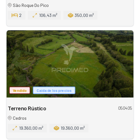
São Roque Do Pico
2
106,43 m²
350,00 m²
Vendido
Caída de los precios
Terreno Rústico
050405
Cedros
19.360,00 m²
19.360,00 m²