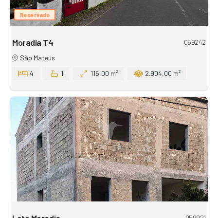
Reservado
Moradia T4
059242
São Mateus
4
1
115,00 m²
2.904,00 m²
Lote Moradia
059921