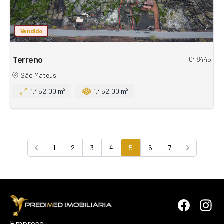
Vendido
Terreno
048445
São Mateus
1.452,00 m²
1.452,00 m²
1
2
3
4
5
6
7
Previous
Next
Empresa