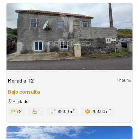
Moradia T2
049645
Bajo consulta
Piedade
2
1
68,00 m²
708,00 m²