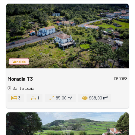
Vendido
Moradia T3
060068
Santa Luzia
3
1
85,00 m²
968,00 m²