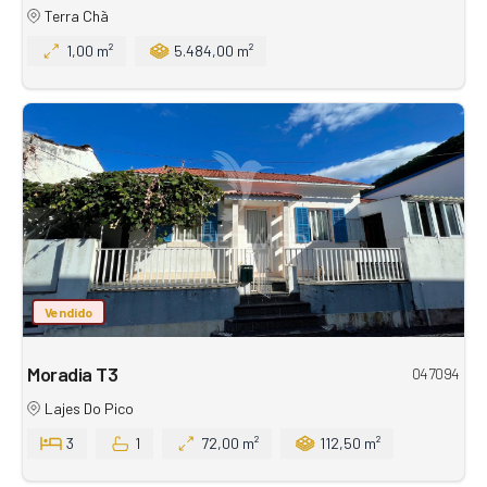
Terra Chã
1,00 m²
5.484,00 m²
Vendido
Moradia T3
047094
Lajes Do Pico
3
1
72,00 m²
112,50 m²