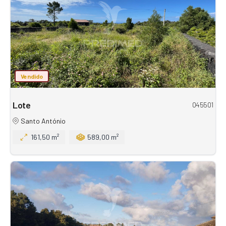
Vendido
Lote
045501
Santo António
161,50 m²
589,00 m²