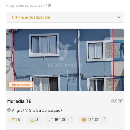
Propiedades totales -
101
Reservado
Moradia T6
060187
Angra (N. Sra Da Conceição)
6
3
164,00 m²
134,00 m²