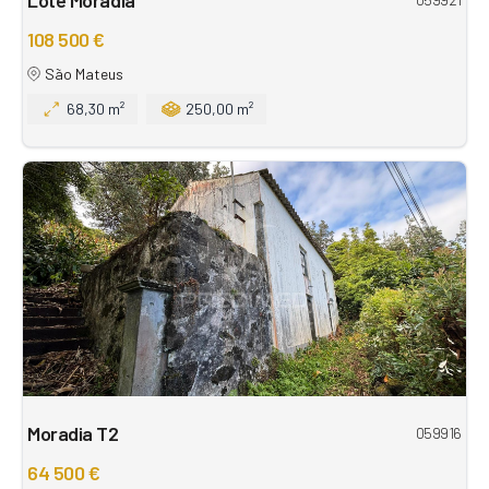
108 500 €
São Mateus
68,30 m²
250,00 m²
Moradia T2
059916
64 500 €