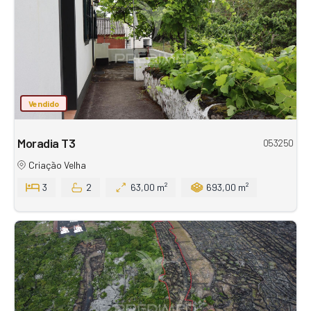
Vendido
Moradia T3
053250
Criação Velha
3
2
63,00 m²
693,00 m²