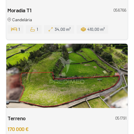
Moradia T1
056766
Candelária
1
1
34,00 m²
410,00 m²
Terreno
051791
170 000 €