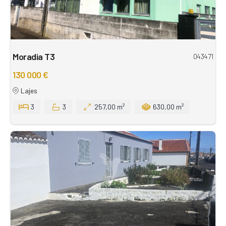
Moradia T3
043471
130 000 €
Lajes
3
3
257,00 m²
630,00 m²