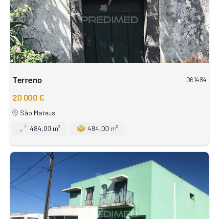
Terreno
061484
20 000 €
São Mateus
484,00 m²
484,00 m²