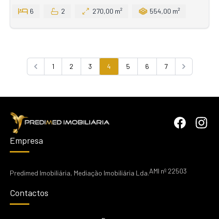
6
2
270,00 m²
554,00 m²
1
2
3
4
5
6
7
Previous
Next
Empresa
AMI nº 22503
Predimed Imobiliária, Mediação Imobiliária Lda.
Contactos