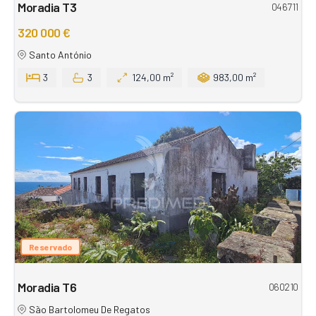
Moradia T3
046711
320 000 €
Santo António
3
3
124,00 m²
983,00 m²
Reservado
Moradia T6
060210
São Bartolomeu De Regatos