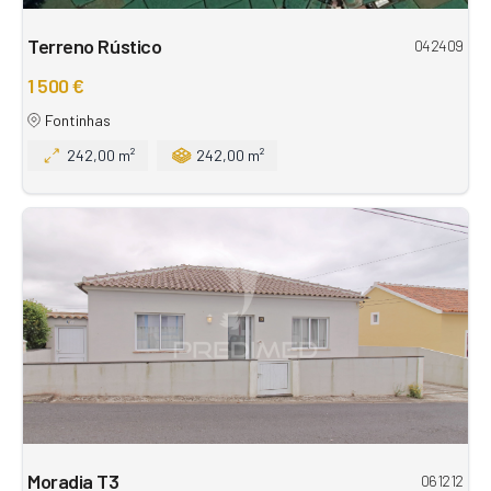
Terreno Rústico
042409
1 500 €
Fontinhas
242,00 m²
242,00 m²
Moradia T3
061212