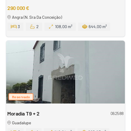
290 000 €
Angra (N. Sra Da Conceição)
3
2
108,00 m²
644,00 m²
Reservado
Moradia T9 + 2
062588
Guadalupe