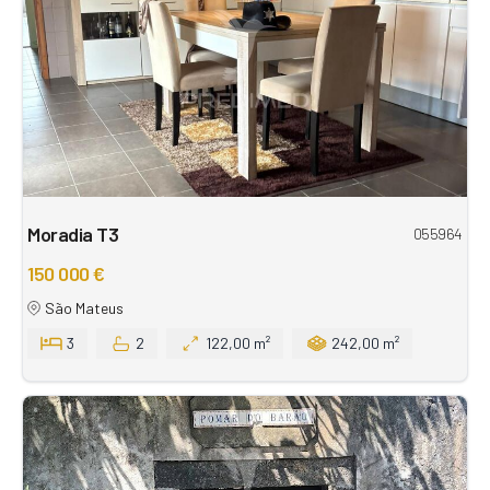
Moradia T3
055964
150 000 €
São Mateus
3
2
122,00 m²
242,00 m²