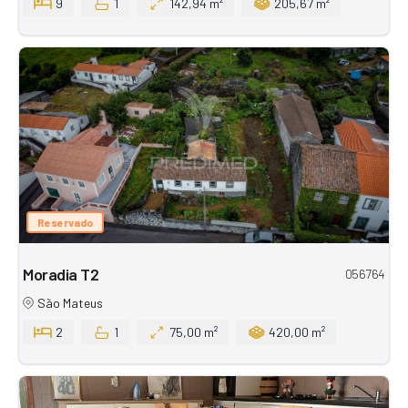
9
1
142,94 m²
205,67 m²
Reservado
Moradia T2
056764
São Mateus
2
1
75,00 m²
420,00 m²