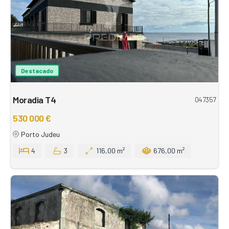
Destacado
Moradia T4
047357
530 000 €
Porto Judeu
4
3
116,00 m²
676,00 m²