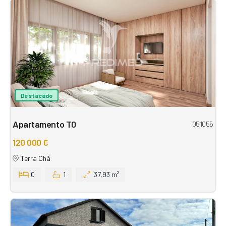
Destacado
Apartamento T0
051055
120 000 €
Terra Chã
0
1
37,93 m²