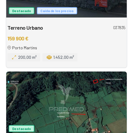
Destacado
Caída de los precios
Terreno Urbano
037835
159 900 €
Porto Martins
200,00 m²
1.452,00 m²
Destacado