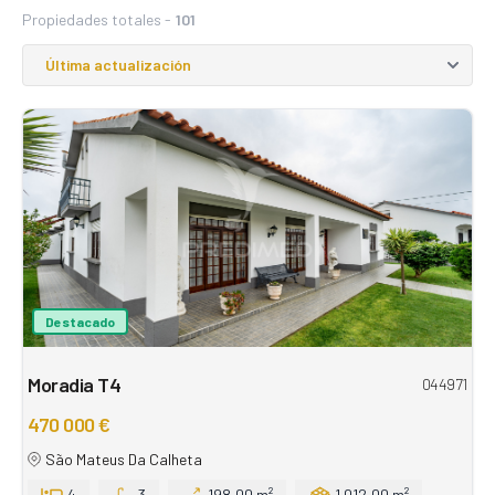
Propiedades totales -
101
Destacado
Moradia T4
044971
470 000 €
São Mateus Da Calheta
4
3
198,00 m²
1.012,00 m²