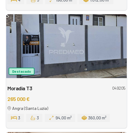
Destacado
Moradia T3
049205
265 000 €
Angra (Santa Luzia)
3
3
94,00 m²
360,00 m²