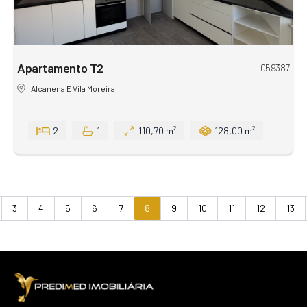
Apartamento T2
059387
Alcanena E Vila Moreira
2
1
110,70 m²
128,00 m²
3
4
5
6
7
8
9
10
11
12
13
vious