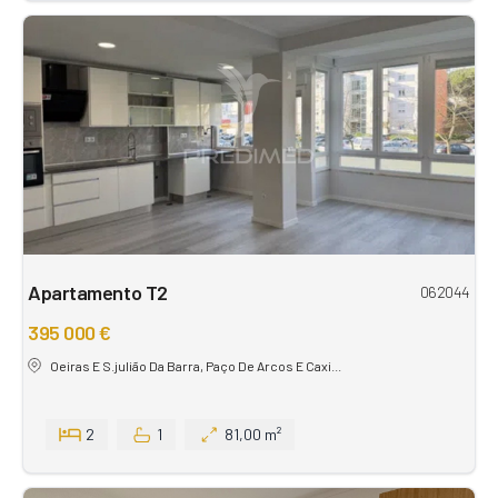
Apartamento T2
062044
395 000 €
Oeiras E S.julião Da Barra, Paço De Arcos E Caxi...
2
1
81,00 m²