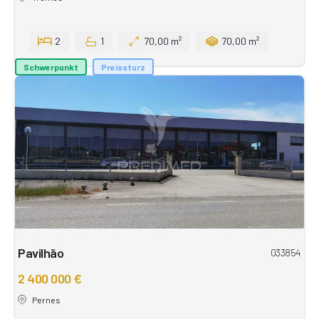
2
1
70,00 m²
70,00 m²
Schwerpunkt
Preissturz
Pavilhão
033854
2 400 000 €
Pernes