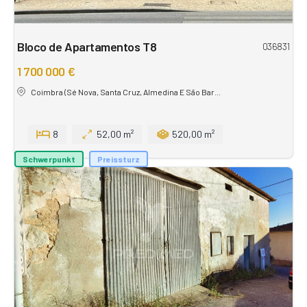
Bloco de Apartamentos T8
036831
1 700 000 €
Coimbra (Sé Nova, Santa Cruz, Almedina E São Bar...
8
52,00 m²
520,00 m²
Schwerpunkt
Preissturz