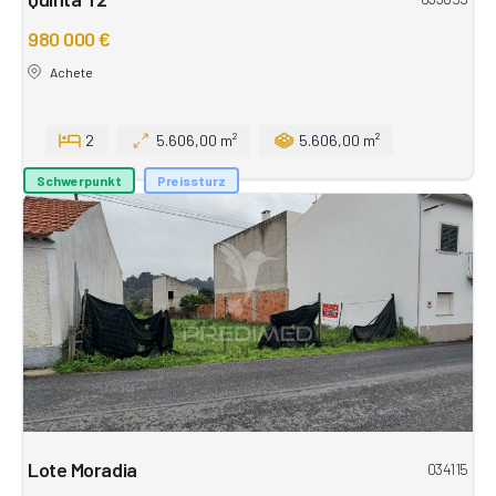
980 000 €
Achete
2
5.606,00 m²
5.606,00 m²
Schwerpunkt
Preissturz
Lote Moradia
034115