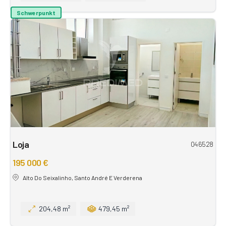
Schwerpunkt
Loja
046528
195 000 €
Alto Do Seixalinho, Santo André E Verderena
204,48 m²
479,45 m²