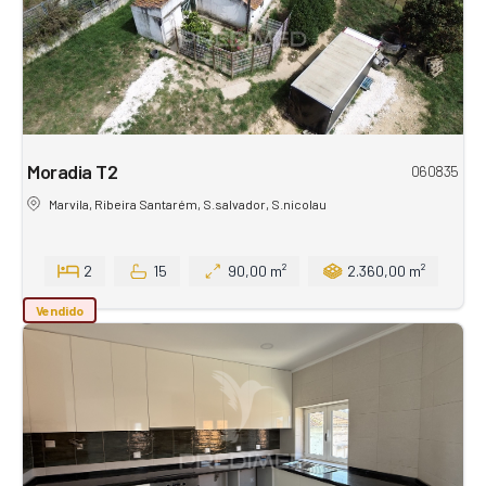
Moradia T2
060835
Marvila, Ribeira Santarém, S.salvador, S.nicolau
2
15
90,00 m²
2.360,00 m²
Vendido