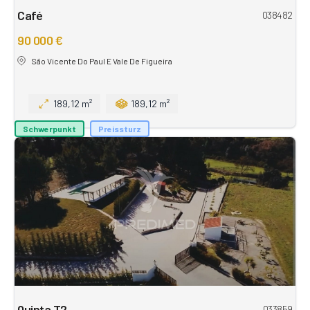
Café
038482
90 000 €
São Vicente Do Paul E Vale De Figueira
189,12 m²
189,12 m²
Schwerpunkt
Preissturz
Quinta T2
033859