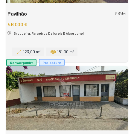
Pavilhão
038454
46 000 €
Brogueira, Parceiros De Igreja E Alcorochel
123,00 m²
181,00 m²
Schwerpunkt
Preissturz