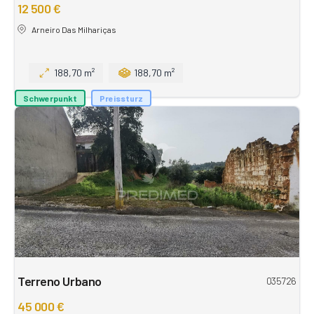
12 500 €
Arneiro Das Milhariças
188,70 m²
188,70 m²
Schwerpunkt
Preissturz
Terreno Urbano
035726
45 000 €