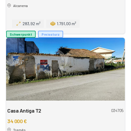
Alcanena
283,92 m²
1.791,00 m²
Schwerpunkt
Preissturz
Casa Antiga T2
034705
34 000 €
Tremês