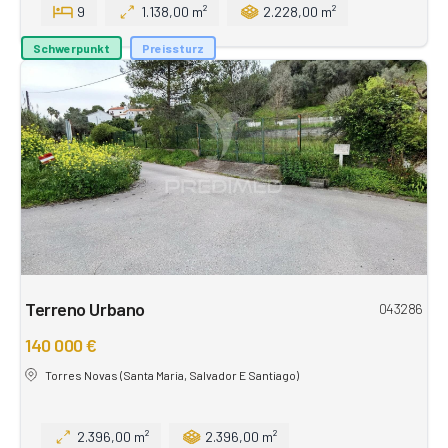
9
1.138,00 m²
2.228,00 m²
Schwerpunkt
Preissturz
Terreno Urbano
043286
140 000 €
Torres Novas (Santa Maria, Salvador E Santiago)
2.396,00 m²
2.396,00 m²