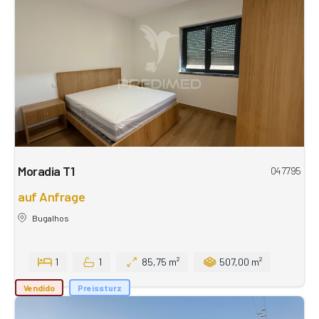
Moradia T1
047795
auf Anfrage
Bugalhos
1
1
85,75 m²
507,00 m²
Vendido
Preissturz