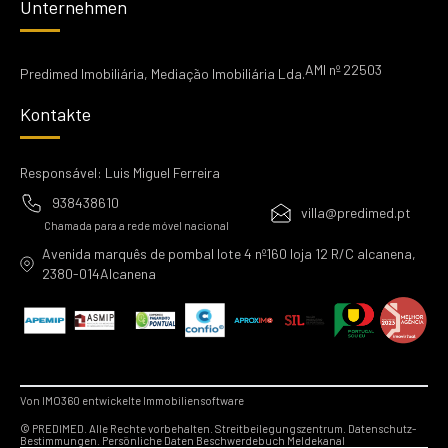
Unternehmen
AMI nº 22503
Predimed Imobiliária, Mediação Imobiliária Lda.
Kontakte
Responsável: Luis Miguel Ferreira
938438610
villa@predimed.pt
Chamada para a rede móvel nacional
Avenida marquês de pombal lote 4 nº160 loja 12 R/C alcanena,
2380-014Alcanena
Von IMO360 entwickelte Immobiliensoftware
© PREDIMED. Alle Rechte vorbehalten.
Streitbeilegungszentrum.
Datenschutz-
Bestimmungen.
Persönliche Daten
Beschwerdebuch
Meldekanal