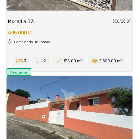
Moradia T3
300/26 GF
495 000 €
Santa Maria De Lamas
3
2
155,00 m²
2.860,00 m²
Destaque