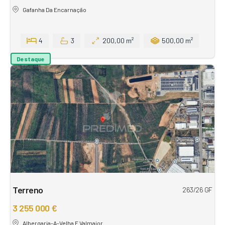
Gafanha Da Encarnação
4
3
200,00 m²
500,00 m²
Destaque
Terreno
263/26 GF
3 255 000 €
Albergaria-A-Velha E Valmaior