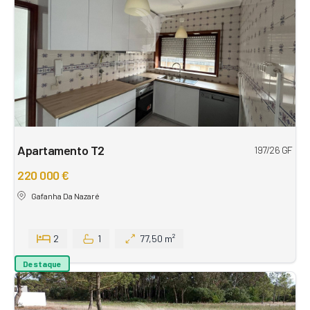
Apartamento T2
197/26 GF
220 000 €
Gafanha Da Nazaré
2
1
77,50 m²
Destaque