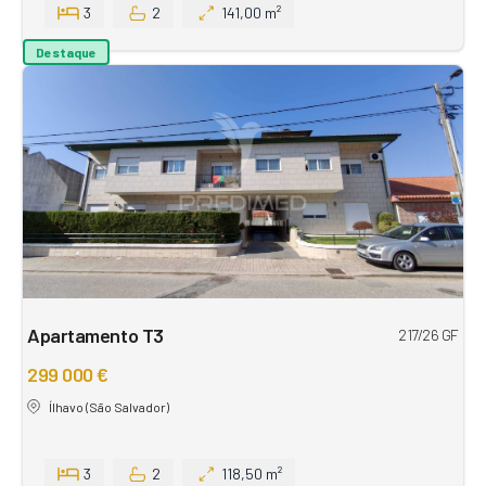
3
2
141,00 m²
Destaque
Apartamento T3
217/26 GF
299 000 €
Ílhavo (São Salvador)
3
2
118,50 m²