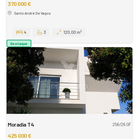
370 000 €
Santo André De Vagos
4
3
120,00 m²
Destaque
Moradia T4
256/26 GF
425 000 €