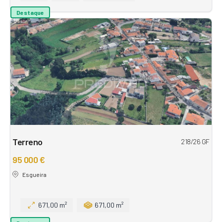
Destaque
Terreno
218/26 GF
95 000 €
Esgueira
671,00 m²
671,00 m²