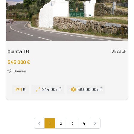
Quinta T6
181/26 GF
545 000 €
Gouveia
6
244,00 m²
56.000,00 m²
1
2
3
4
Previous
Next