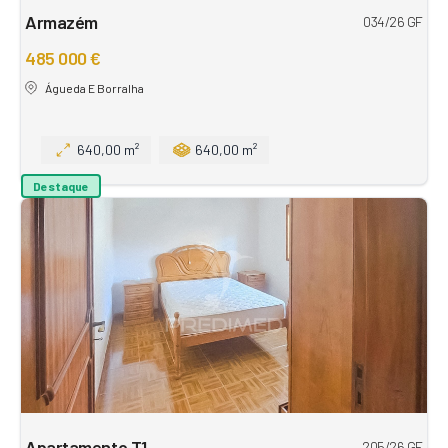
Armazém
034/26 GF
485 000 €
Águeda E Borralha
640,00 m²
640,00 m²
Destaque
Apartamento T1
205/26 GF