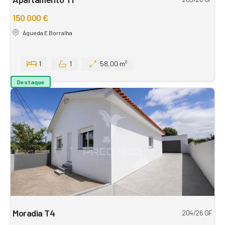
150 000 €
Águeda E Borralha
1
1
58,00 m²
Destaque
Moradia T4
204/26 GF