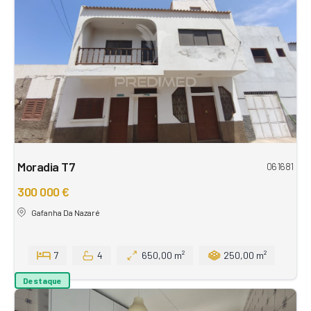
Moradia T7
061681
300 000 €
Gafanha Da Nazaré
7
4
650,00 m²
250,00 m²
Destaque