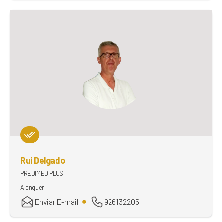
Rui Delgado
PREDIMED PLUS
Alenquer
Enviar E-mail
926132205