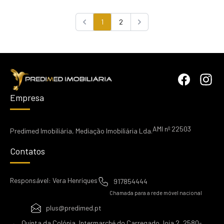
1
2
Previous
Next
Empresa
AMI nº 22503
Predimed Imobiliária, Mediação Imobiliária Lda.
Contatos
Responsável: Vera Henriques
917854444
Chamada para a rede móvel nacional
plus@predimed.pt
Quinta da Colónia, Intermarché do Carregado, loja 2, 2580-