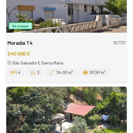
Destaque
Moradia T4
057737
240 000 €
São Salvador E Santa Maria
4
2
114,00 m²
107,81 m²