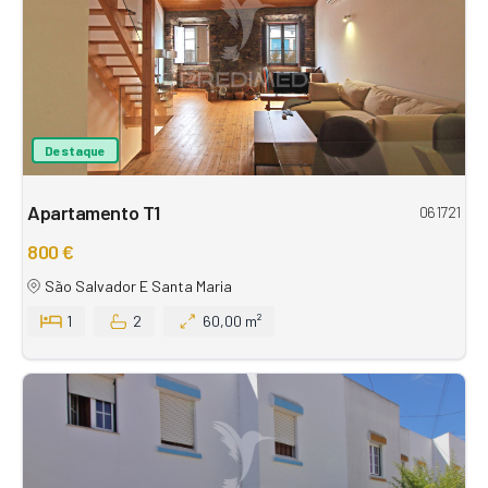
Destaque
Apartamento T1
061721
800 €
São Salvador E Santa Maria
1
2
60,00 m²