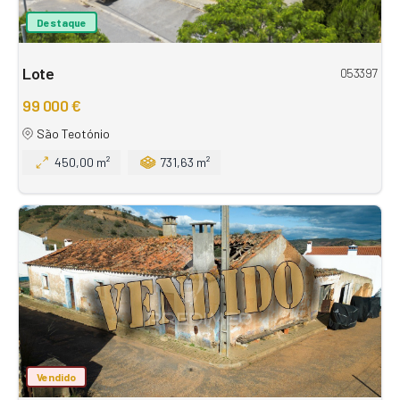
Destaque
Lote
053397
99 000 €
São Teotónio
450,00 m²
731,63 m²
Vendido