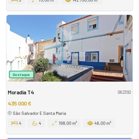
Destaque
Moradia T4
062392
435 000 €
São Salvador E Santa Maria
4
4
198,00 m²
46,00 m²