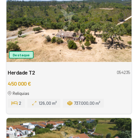
Destaque
Herdade T2
054235
450 000 €
Relíquias
2
126,00 m²
737.000,00 m²