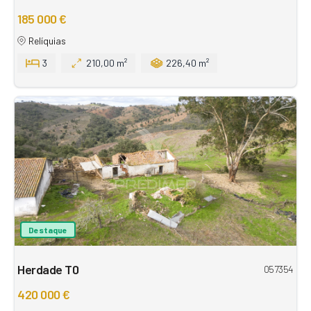
185 000 €
Relíquias
3
210,00 m²
226,40 m²
Destaque
Herdade T0
057354
420 000 €