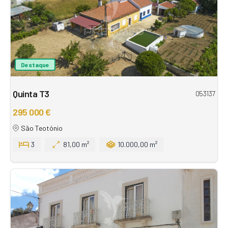
Destaque
Quinta T3
053137
295 000 €
São Teotónio
3
81,00 m²
10.000,00 m²