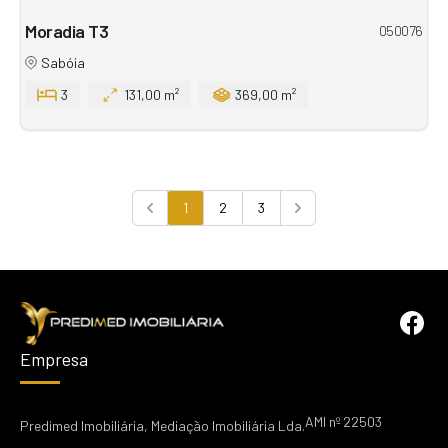
Moradia T3
050076
Sabóia
3
131,00 m²
369,00 m²
1
2
3
Previous
Next
Empresa
AMI nº 22503
Predimed Imobiliária, Mediação Imobiliária Lda.