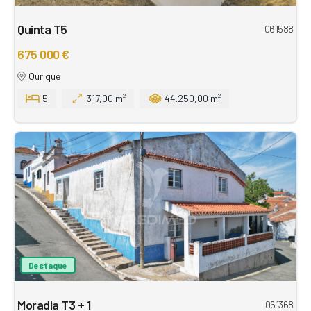
Quinta T5
061588
675 000 €
Ourique
5
317,00 m²
44.250,00 m²
Destaque
Moradia T3 + 1
061368