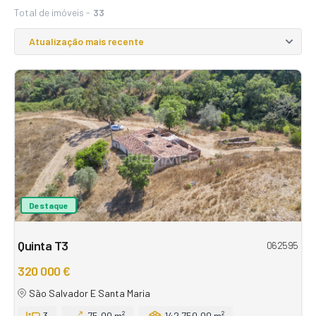
Total de imóveis -
33
Destaque
Quinta T3
062595
320 000 €
São Salvador E Santa Maria
3
75,00 m²
142.750,00 m²