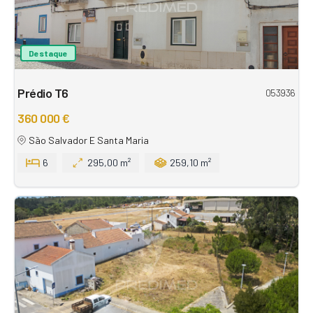
Destaque
Prédio T6
053936
360 000 €
São Salvador E Santa Maria
6
295,00 m²
259,10 m²