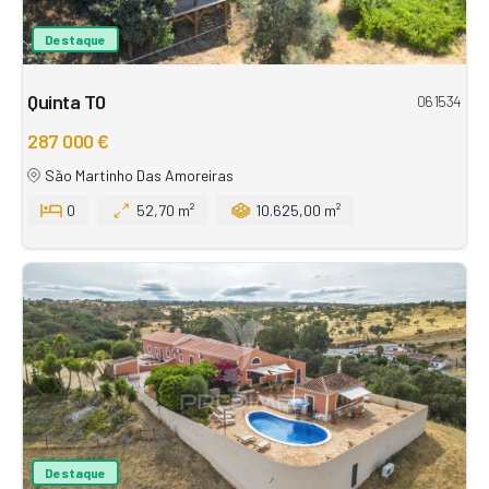
Destaque
Quinta T0
061534
287 000 €
São Martinho Das Amoreiras
0
52,70 m²
10.625,00 m²
Destaque