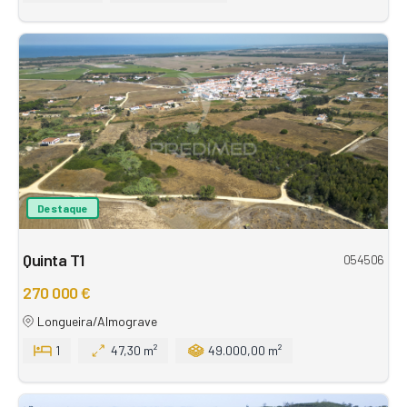
Destaque
Quinta T1
054506
270 000 €
Longueira/Almograve
1
47,30 m²
49.000,00 m²