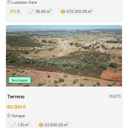
Luzianes-Gare
0
36,00 m²
572.250,00 m²
Destaque
Terreno
059170
60 000 €
Ourique
1,10 m²
52.500,00 m²