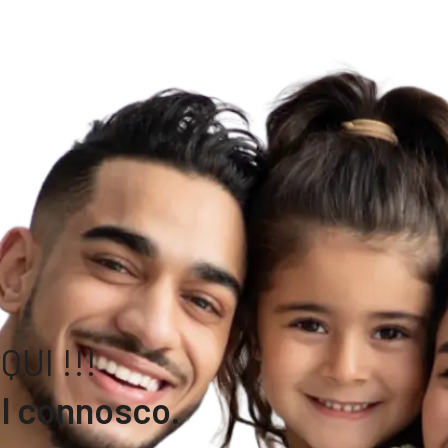
UI !!!
l connosco.