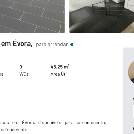
 em Évora,
para arrendar
0
45,25 m²
os
WCs
Área Útil
osos em Évora, disponíveis para arrendamento,
estacionamento.