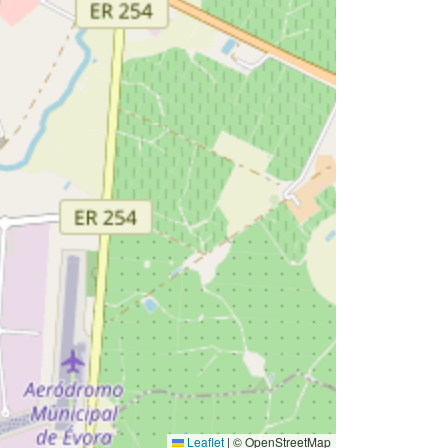
Leaflet
|
© OpenStreetMap