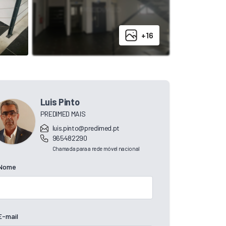
+16
Luis Pinto
PREDIMED MAIS
luis.pinto@predimed.pt
965482290
Chamada para a rede móvel nacional
Nome
E-mail