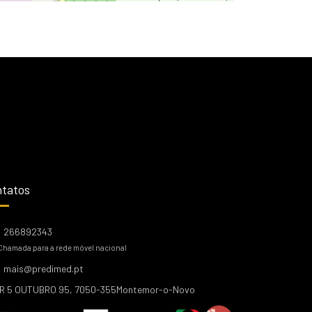
tatos
266892343
Chamada para a rede móvel nacional
mais@predimed.pt
R 5 OUTUBRO 95, 7050-355Montemor-o-Novo