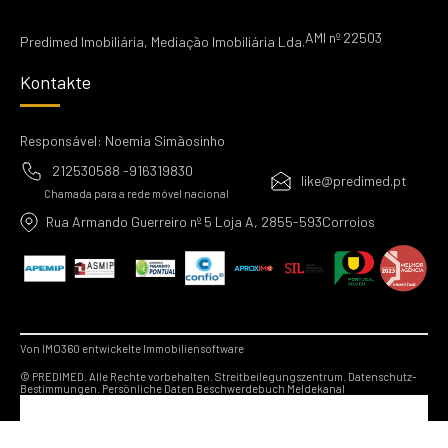
AMI nº 22503
Predimed Imobiliária, Mediação Imobiliária Lda.
Kontakte
Responsável: Noemia Simãosinho
212530588 -916319830
like@predimed.pt
Chamada para a rede móvel nacional
Rua Armando Guerreiro nº 5 Loja A, 2855-593Corroios
Von IMO360 entwickelte Immobiliensoftware
© PREDIMED. Alle Rechte vorbehalten.
Streitbeilegungszentrum.
Datenschutz-
Bestimmungen.
Persönliche Daten
Beschwerdebuch
Meldekanal