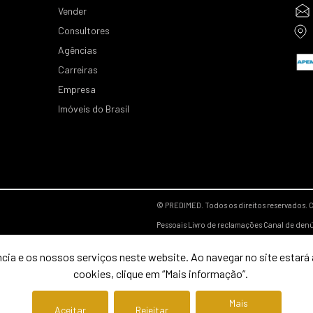
Vender
Consultores
Agências
Carreiras
Empresa
Imóveis do Brasil
© PREDIMED. Todos os direitos reservados.
C
Pessoais
Livro de reclamações
Canal de den
cia e os nossos serviços neste website. Ao navegar no site estará a
cookies, clique em “Mais informação”.
Mais
Aceitar
Rejeitar