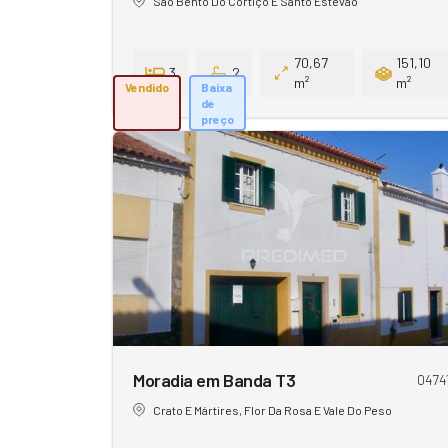
São Bento Do Cortiço E Santo Estêvão
70,67
151,10
3
2
m²
m²
Vendido
Baixa
de
preço
Moradia em Banda T3
0474
Crato E Mártires, Flor Da Rosa E Vale Do Peso