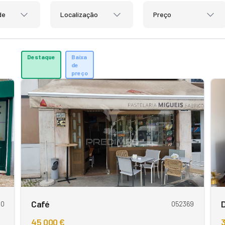
de
Localização
Preço
Destaque
Baixa
de
preço
Café
D
20
052369
45 000 €
3