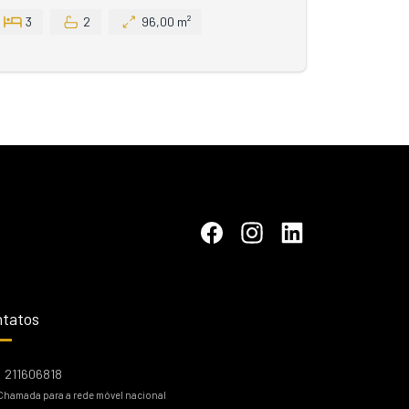
3
2
96,00 m²
tatos
211606818
Chamada para a rede móvel nacional