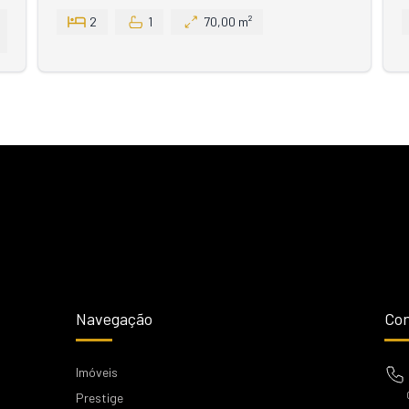
2
1
70,00 m²
Navegação
Con
Imóveis
Prestige