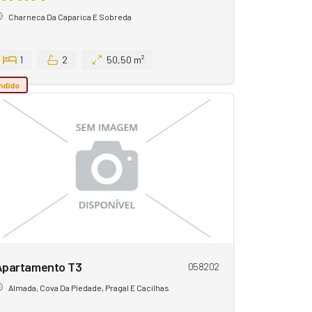
Charneca Da Caparica E Sobreda
1
2
50,50 m²
ndido
Apartamento T3
058202
Almada, Cova Da Piedade, Pragal E Cacilhas