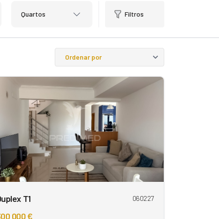
Quartos
Filtros
uplex T1
060227
00 000 €