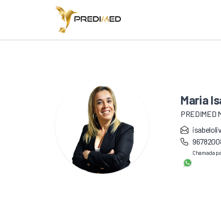
Maria Is
PREDIMED 
isabelol
9678200
Chamada par