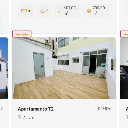
407,00
790,00
4
2
m²
m²
Vendido
Ve
Apartamento T2
17
048104
Amora