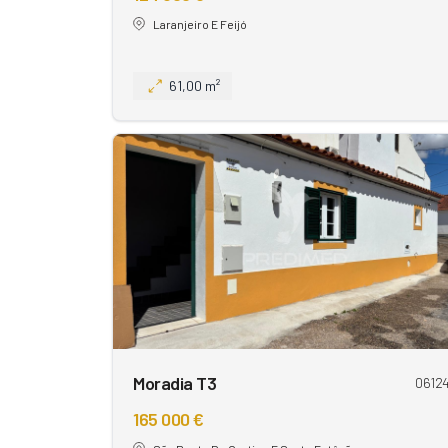
Laranjeiro E Feijó
61,00 m²
Moradia T3
0612
165 000 €