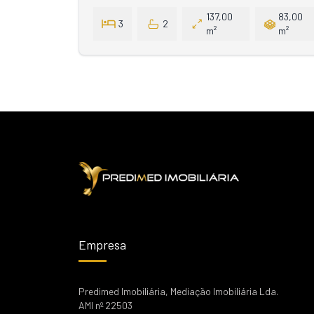
137,00
83,00
3
2
m²
m²
Empresa
Predimed Imobiliária, Mediação Imobiliária Lda.
AMI nº 22503