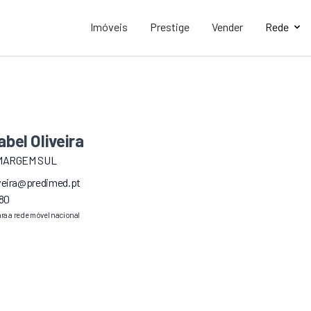
Imóveis
Prestige
Vender
Rede
abel Oliveira
MARGEM SUL
iveira@predimed.pt
80
a a rede móvel nacional