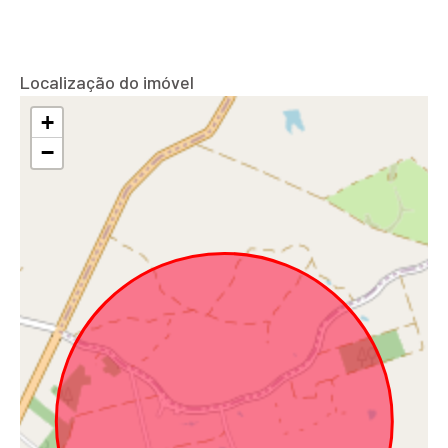
Localização do imóvel
+
−