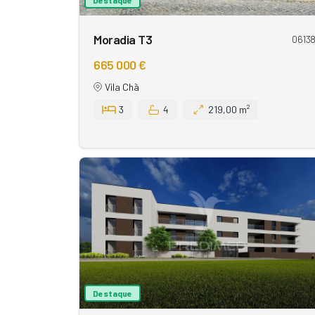
Moradia T3
0613
665 000 €
Vila Chã
3
4
219,00 m²
Destaque