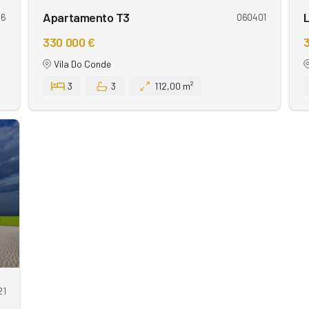
Apartamento T3
L
16
060401
330 000 €
Vila Do Conde
3
3
112,00 m²
21