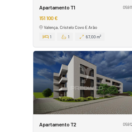
Apartamento T1
0591
151 100 €
Valença, Cristelo Covo E Arão
1
1
67,00 m²
Apartamento T2
0591