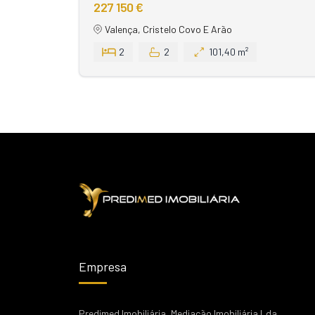
227 150 €
Valença, Cristelo Covo E Arão
2
2
101,40 m²
Empresa
Predimed Imobiliária, Mediação Imobiliária Lda.