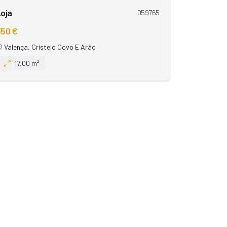
oja
059765
350 €
Valença, Cristelo Covo E Arão
17,00 m²