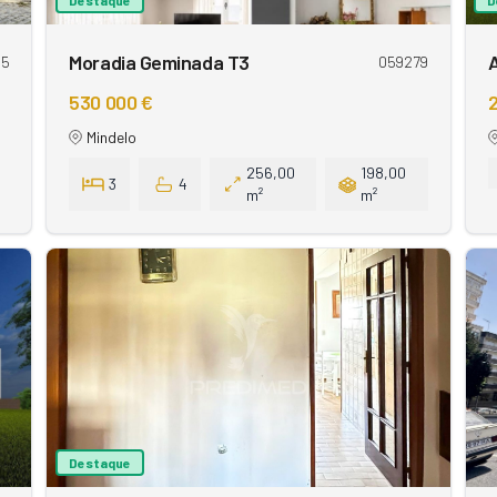
Moradia Geminada T3
85
059279
530 000 €
2
Mindelo
256,00
198,00
3
4
m²
m²
Destaque