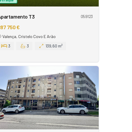
Apartamento T3
059123
87 750 €
Valença, Cristelo Covo E Arão
3
3
139,60 m²