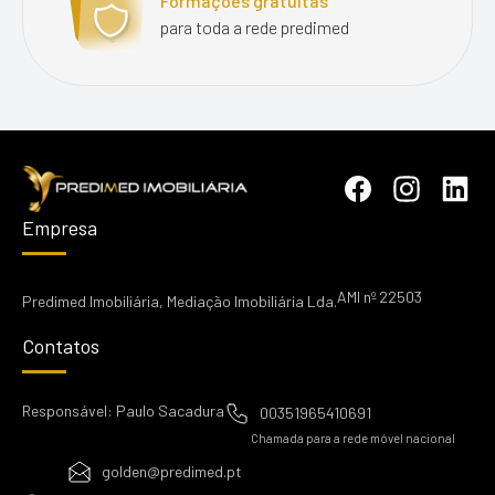
Formações gratuitas
para toda a rede predimed
Empresa
AMI nº 22503
Predimed Imobiliária, Mediação Imobiliária Lda.
Contatos
Responsável: Paulo Sacadura
00351965410691
Chamada para a rede móvel nacional
golden@predimed.pt