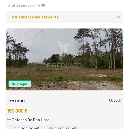
Total de imóveis -
408
Destaque
Terreno
062507
150 000 €
Gafanha Da Boa Hora
5.096,00 m²
5.096,00 m²