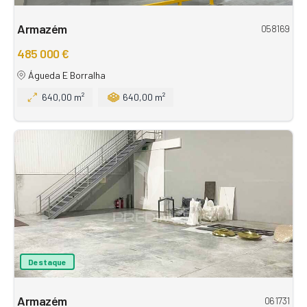
Armazém
058169
485 000 €
Águeda E Borralha
640,00 m²
640,00 m²
Destaque
Armazém
061731