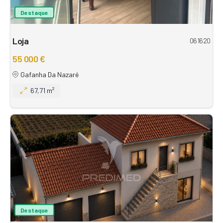
Destaque
Loja
061620
55 000 €
Gafanha Da Nazaré
67,71 m²
Destaque