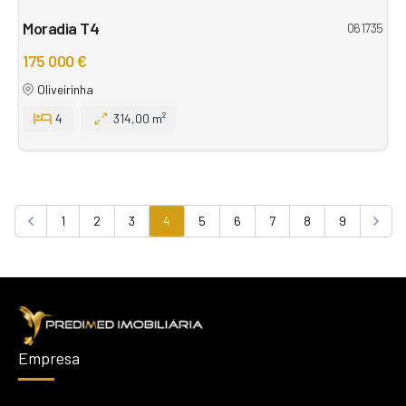
Moradia T4
061735
175 000 €
Oliveirinha
4
314,00 m²
1
2
3
4
5
6
7
8
9
Previous
Next
Empresa