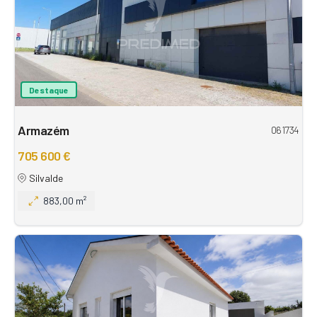
Destaque
Armazém
061734
705 600 €
Silvalde
883,00 m²