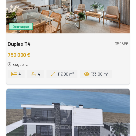
Destaque
Duplex T4
054566
750 000 €
Esgueira
4
4
117,00 m²
133,00 m²