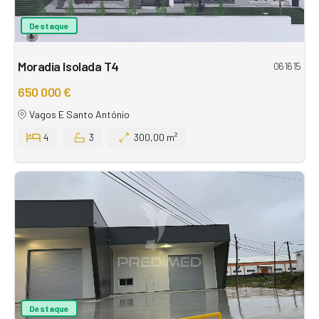
Destaque
Moradia Isolada T4
061615
650 000 €
Vagos E Santo António
4
3
300,00 m²
Destaque