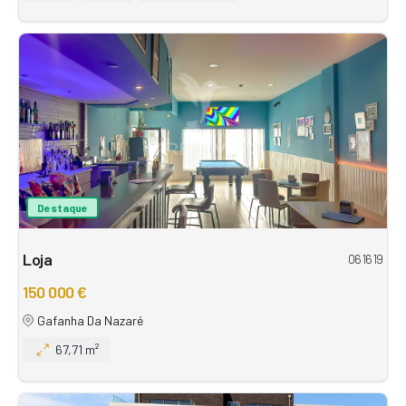
Destaque
Loja
061619
150 000 €
Gafanha Da Nazaré
67,71 m²