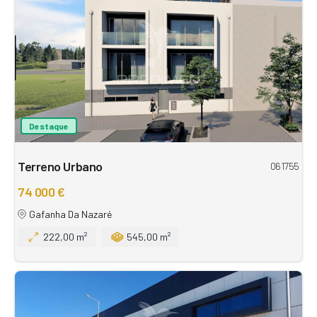
Destaque
Terreno Urbano
061755
74 000 €
Gafanha Da Nazaré
222,00 m²
545,00 m²