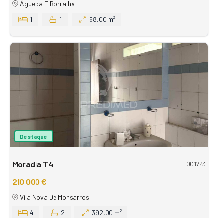
Águeda E Borralha
1
1
58,00 m²
Destaque
Moradia T4
061723
210 000 €
Vila Nova De Monsarros
4
2
392,00 m²