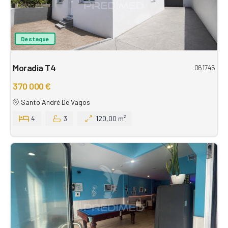
Destaque
Moradia T4
061746
370 000 €
Santo André De Vagos
4
3
120,00 m²