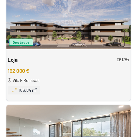
Destaque
Loja
061784
162 000 €
Vila E Roussas
106,84 m²