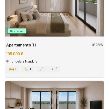
Destaque
Apartamento T1
062565
195 000 €
Tondela E Nandufe
1
1
55,57 m²