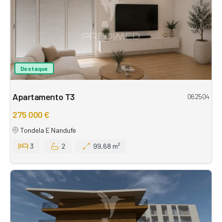
Destaque
Apartamento T3
062504
275 000 €
Tondela E Nandufe
3
2
99,68 m²