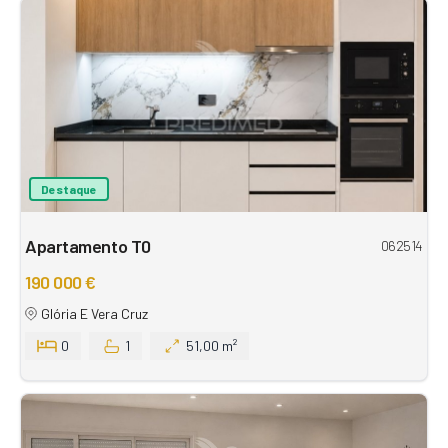
Destaque
Apartamento T0
062514
190 000 €
Glória E Vera Cruz
0
1
51,00 m²