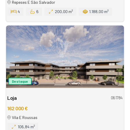
Repeses E São Salvador
4
6
200,00 m²
1.188,00 m²
Destaque
Loja
061784
162 000 €
Vila E Roussas
106,84 m²