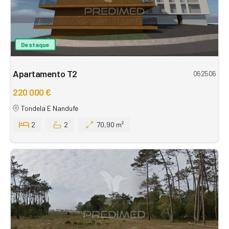
Destaque
Apartamento T2
062506
220 000 €
Tondela E Nandufe
2
2
70,90 m²