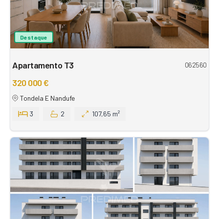
Destaque
Apartamento T3
062560
320 000 €
Tondela E Nandufe
3
2
107,65 m²