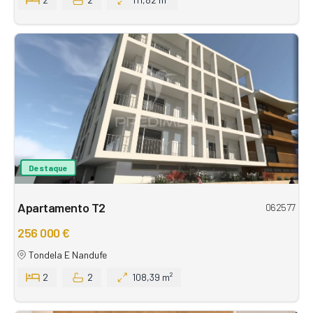
Destaque
Apartamento T2
062577
256 000 €
Tondela E Nandufe
2
2
108,39 m²