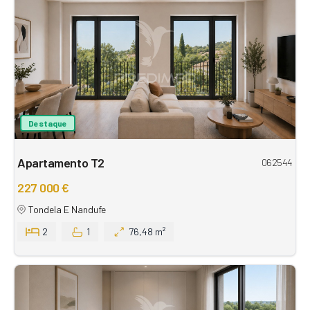
Destaque
Apartamento T2
062544
227 000 €
Tondela E Nandufe
2
1
76,48 m²