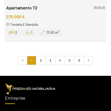
Apartamento T2
062549
275 000 €
Tondela E Nandufe
2
1
73,80 m²
1
2
3
4
5
6
Previous
Next
Entreprise