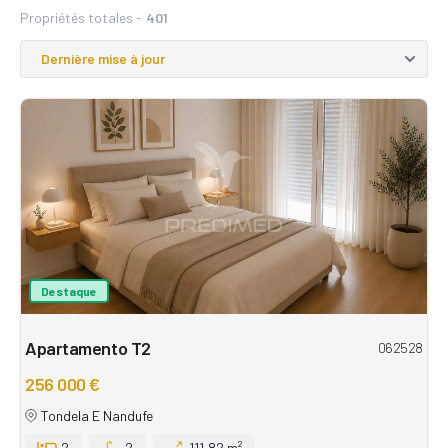
Propriétés totales -
401
Destaque
Apartamento T2
062528
256 000 €
Tondela E Nandufe
2
2
111,82 m²