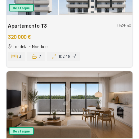
Destaque
Apartamento T3
062550
320 000 €
Tondela E Nandufe
3
2
107,48 m²
Destaque