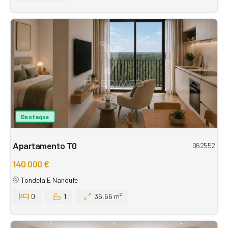
Destaque
Apartamento T0
062552
140 000 €
Tondela E Nandufe
0
1
36,66 m²