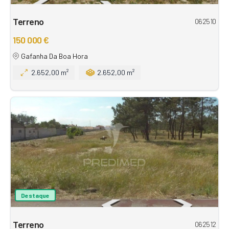
Terreno
062510
150 000 €
Gafanha Da Boa Hora
2.652,00 m²
2.652,00 m²
Destaque
Terreno
062512