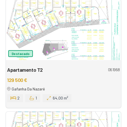
Destacado
Apartamento T2
061968
129 500 €
Gafanha Da Nazaré
2
1
64,00 m²