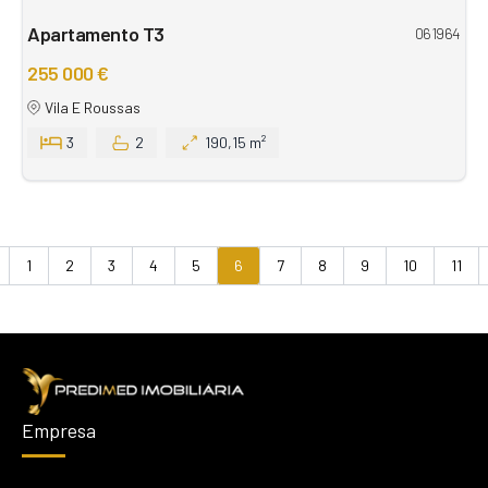
Apartamento T3
061964
255 000 €
Vila E Roussas
3
2
190,15 m²
1
2
3
4
5
6
7
8
9
10
11
evious
Empresa