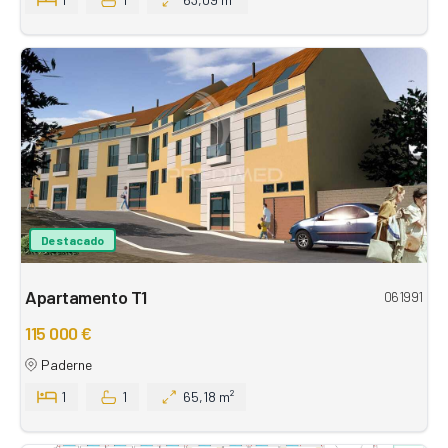
Destacado
Apartamento T1
061991
115 000 €
Paderne
1
1
65,18 m²