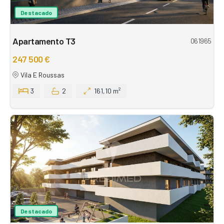
Destacado
Apartamento T3
061965
247 500 €
Vila E Roussas
3
2
161,10 m²
Destacado