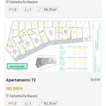
Gafanha Da Nazaré
2
1
66,70 m²
Destacado
Apartamento T2
061978
150 300 €
Gafanha Da Nazaré
2
1
62,70 m²