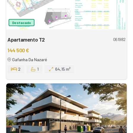
Destacado
Apartamento T2
061982
144 500 €
Gafanha Da Nazaré
2
1
64,15 m²