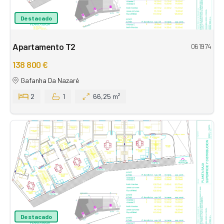
Destacado
Apartamento T2
061974
138 800 €
Gafanha Da Nazaré
2
1
66,25 m²
Destacado