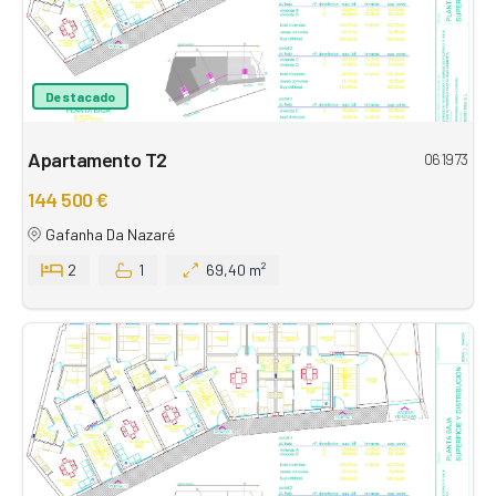
Destacado
Apartamento T2
061973
144 500 €
Gafanha Da Nazaré
2
1
69,40 m²