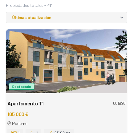
Propiedades totales -
411
Destacado
Apartamento T1
061990
105 000 €
Paderne
1
1
63,09 m²