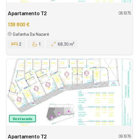
Apartamento T2
061975
138 800 €
Gafanha Da Nazaré
2
1
68,30 m²
Destacado
Apartamento T2
061976