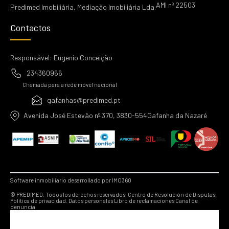
AMI nº 22503
Predimed Imobiliária, Mediação Imobiliária Lda.
Contactos
Responsável: Eugenio Conceição
234360966
Chamada para a rede móvel nacional
gafanhas@predimed.pt
Avenida José Estevão nº 370, 3830-554Gafanha da Nazaré
Software inmobiliario desarrollado por IMO360
© PREDIMED. Todos los derechos reservados.
Centro de Resolución de Disputas.
Política de privacidad.
Datos personales
Libro de reclamaciones
Canal de
denuncia