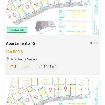
Destacado
Apartamento T2
061981
144 500 €
Gafanha Da Nazaré
2
1
64,15 m²