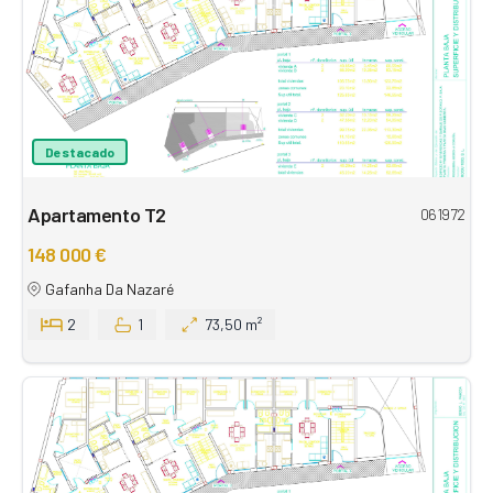
Destacado
Apartamento T2
061972
148 000 €
Gafanha Da Nazaré
2
1
73,50 m²