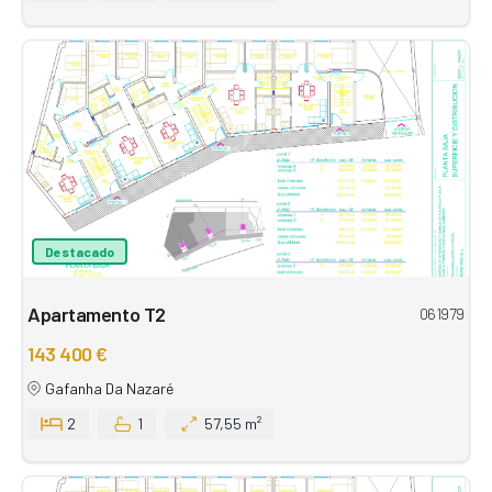
Destacado
Apartamento T2
061979
143 400 €
Gafanha Da Nazaré
2
1
57,55 m²