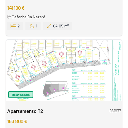
141 100 €
Gafanha Da Nazaré
2
1
64,05 m²
Destacado
Apartamento T2
061977
153 800 €