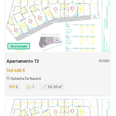
Destacado
Apartamento T2
061980
143 400 €
Gafanha Da Nazaré
2
1
52,20 m²