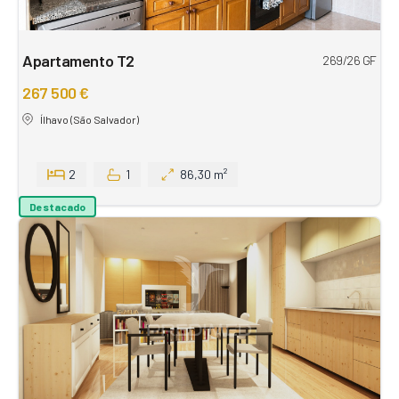
Apartamento T2
269/26 GF
267 500 €
Ílhavo (São Salvador)
2
1
86,30 m²
Destacado