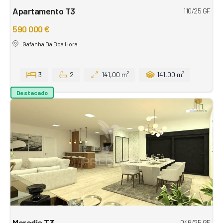
Apartamento T3
110/25 GF
590 000 €
Gafanha Da Boa Hora
3
2
141,00 m²
141,00 m²
Destacado
Moradia T3
046/25 GF