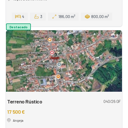
4
3
186,00 m²
800,00 m²
Destacado
Terreno Rústico
040/26 GF
17 500 €
Angeja