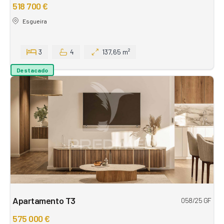
518 700 €
Esgueira
3
4
137,65 m²
Destacado
Apartamento T3
058/25 GF
575 000 €