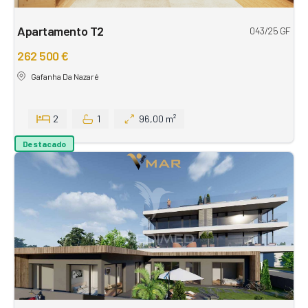
Apartamento T2
043/25 GF
262 500 €
Gafanha Da Nazaré
2
1
96,00 m²
Destacado