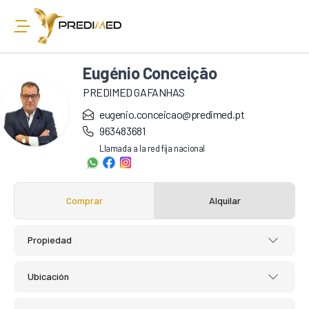
Eugénio Conceição
PREDIMED GAFANHAS
eugenio.conceicao@predimed.pt
963483681
Llamada a la red fija nacional
Comprar
Alquilar
Propiedad
Ubicación