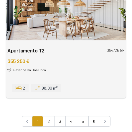
Apartamento T2
084/25 GF
355 250 €
Gafanha Da Boa Hora
2
96,00 m²
1
2
3
4
5
6
Previous
Next