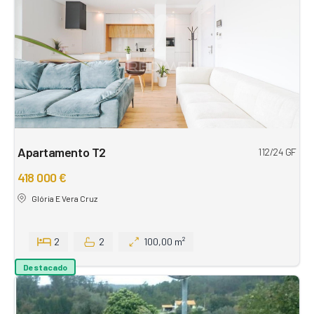
Apartamento T2
112/24 GF
418 000 €
Glória E Vera Cruz
2
2
100,00 m²
Destacado