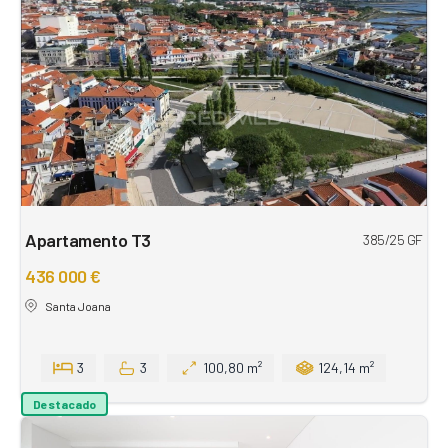
Apartamento T3
385/25 GF
436 000 €
Santa Joana
3
3
100,80 m²
124,14 m²
Destacado