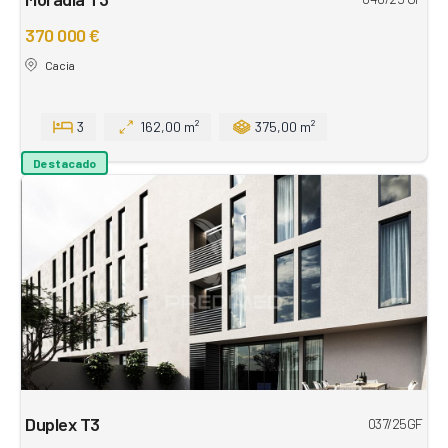
370 000 €
Cacia
3
162,00 m²
375,00 m²
Destacado
Duplex T3
037/25GF