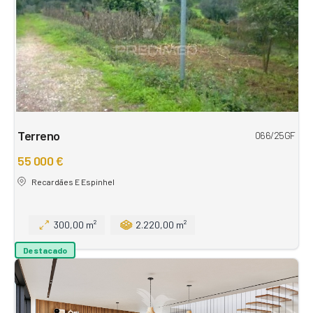
Terreno
066/25GF
55 000 €
Recardães E Espinhel
300,00 m²
2.220,00 m²
Destacado