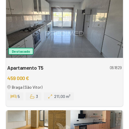
Destacado
Apartamento T5
061829
459 000 €
Braga (São Vítor)
5
3
211,00 m²