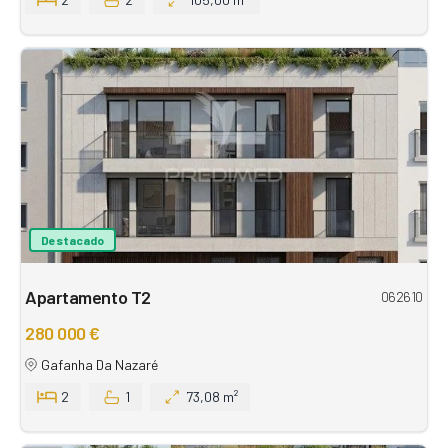
Destacado
Apartamento T2
062610
280 000 €
Gafanha Da Nazaré
2
1
73,08 m²