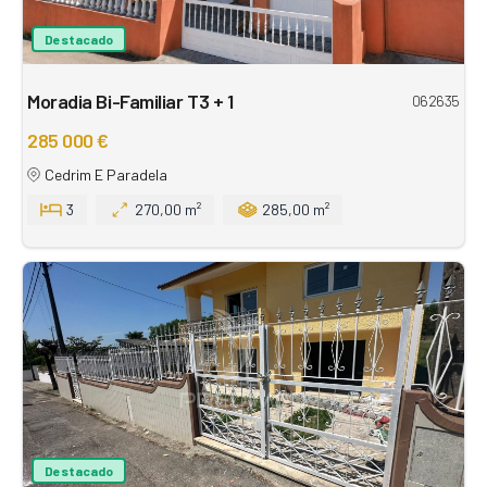
Destacado
Moradia Bi-Familiar T3 + 1
062635
285 000 €
Cedrim E Paradela
3
270,00 m²
285,00 m²
Destacado