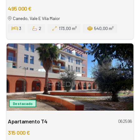
495 000 €
Canedo, Vale E Vila Maior
3
2
173,00 m²
540,00 m²
Destacado
Apartamento T4
062596
315 000 €