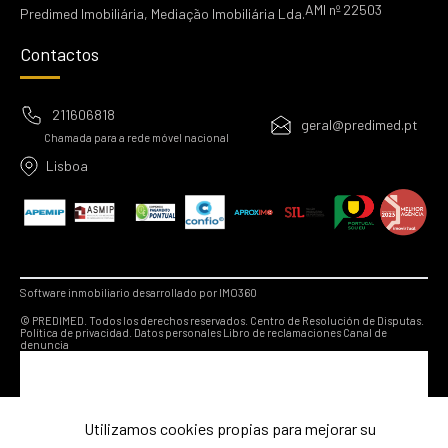
AMI nº 22503
Predimed Imobiliária, Mediação Imobiliária Lda.
Contactos
211606818
geral@predimed.pt
Chamada para a rede móvel nacional
Lisboa
Software inmobiliario desarrollado por IMO360
© PREDIMED. Todos los derechos reservados.
Centro de Resolución de Disputas.
Política de privacidad.
Datos personales
Libro de reclamaciones
Canal de
denuncia
Utilizamos cookies propias para mejorar su