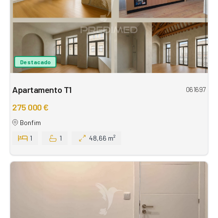
Destacado
Apartamento T1
061697
275 000 €
Bonfim
1
1
48,66 m²