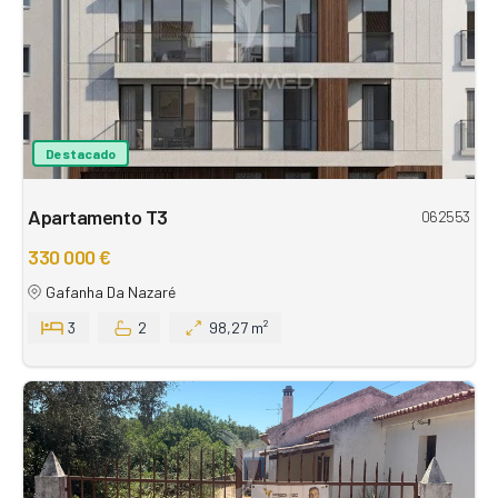
Destacado
Apartamento T3
062553
330 000 €
Gafanha Da Nazaré
3
2
98,27 m²