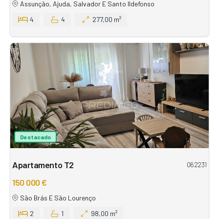
Assunção, Ajuda, Salvador E Santo Ildefonso
4
4
277,00 m²
Destacado
Apartamento T2
062231
150 000 €
São Brás E São Lourenço
2
1
98,00 m²