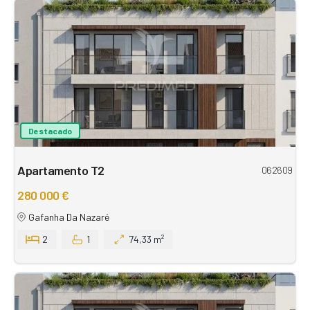
Destacado
Apartamento T2
062609
280 000 €
Gafanha Da Nazaré
2
1
74,33 m²