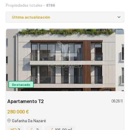
Propiedades totales -
8786
Destacado
Apartamento T2
062611
280 000 €
Gafanha Da Nazaré
2
2
105,00 m²