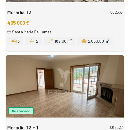
Moradia T3
062633
495 000 €
Santa Maria De Lamas
3
2
169,00 m²
2.860,00 m²
Destacado
Moradia T3 + 1
062627