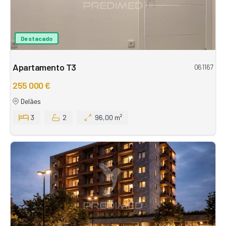
Destacado
Apartamento T3
061167
255 000 €
Delães
3
2
96,00 m²