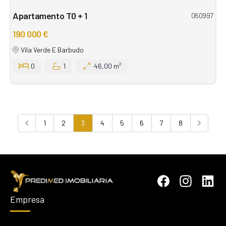
Apartamento T0 + 1
060997
190 000 €
Vila Verde E Barbudo
0
1
46,00 m²
1
2
3
4
5
6
7
8
Previous
Next
Empresa