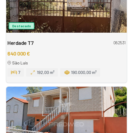
Destacado
Herdade T7
062531
640 000 €
São Luís
7
192,00 m²
190.000,00 m²