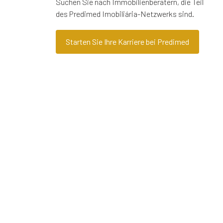
Suchen Sie nach Immobilienberatern, die Teil
des Predimed Imobiliária-Netzwerks sind.
Starten Sie Ihre Karriere bei Predimed