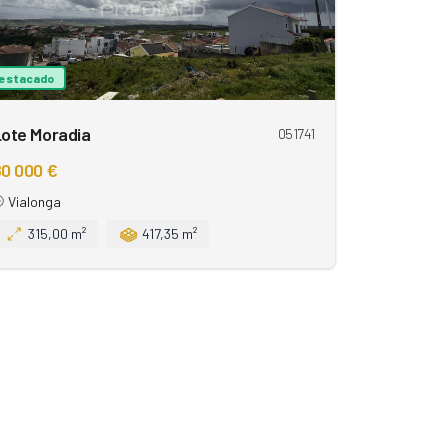
estacado
ote Moradia
051741
0 000 €
Vialonga
315,00 m²
417,35 m²