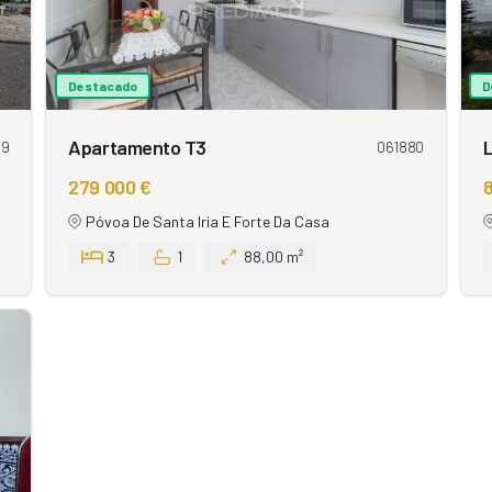
Destacado
D
Apartamento T3
L
99
061880
279 000 €
8
Póvoa De Santa Iria E Forte Da Casa
3
1
88,00 m²