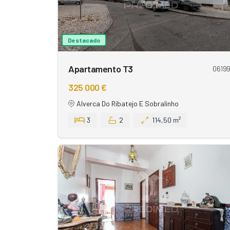
Destacado
Apartamento T3
0619
325 000 €
Alverca Do Ribatejo E Sobralinho
3
2
114,50 m²