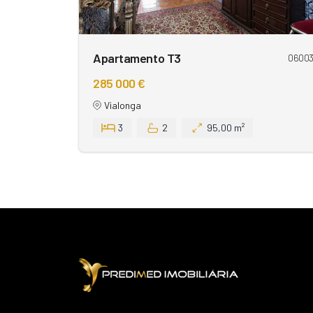
Apartamento T3
0600
285 000 €
Vialonga
3
2
95,00 m²