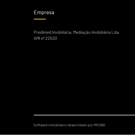
Empresa
Predimed Imobiliária, Mediação Imobiliária Lda.
AMI nº 22503
Software inmobiliario desarrollado por IMO360