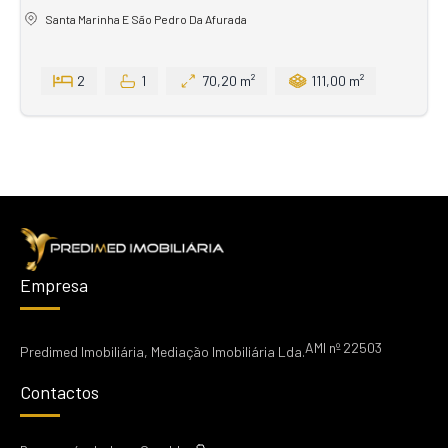
Santa Marinha E São Pedro Da Afurada
2
1
70,20 m²
111,00 m²
Empresa
AMI nº 22503
Predimed Imobiliária, Mediação Imobiliária Lda.
Contactos