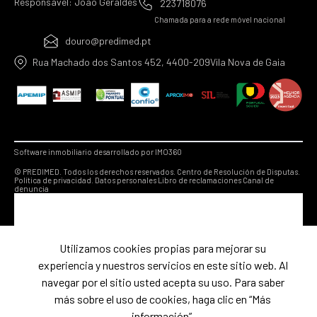
Responsável: Joao Geraldes
223718076
Chamada para a rede móvel nacional
douro@predimed.pt
Rua Machado dos Santos 452, 4400-209Vila Nova de Gaia
Software inmobiliario desarrollado por IMO360
© PREDIMED. Todos los derechos reservados.
Centro de Resolución de Disputas.
Política de privacidad.
Datos personales
Libro de reclamaciones
Canal de
denuncia
Utilizamos cookies propias para mejorar su
experiencia y nuestros servicios en este sitio web. Al
navegar por el sitio usted acepta su uso. Para saber
más sobre el uso de cookies, haga clic en “Más
información”.