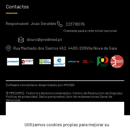
Contactos
Responsável: Joao Geraldes
223718076
Chamada para a rede móvel nacional
douro@predimed.pt
Rua Machado dos Santos 452, 4400-209Vila Nova de Gaia
Software inmobiliario desarrollado por IMO360
© PREDIMED. Todos los derechos reservados.
Centro de Resolución de Disputas.
Política de privacidad.
Datos personales
Libro de reclamaciones
Canal de
denuncia
Utilizamos cookies propias para mejorar su