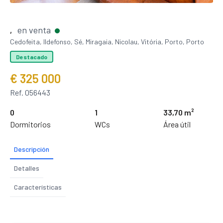
en venta
,
Cedofeita, Ildefonso, Sé, Miragaia, Nicolau, Vitória, Porto, Porto
Destacado
€ 325 000
Ref. 056443
0
1
33,70 m²
Dormitorios
WCs
Área útil
Descripción
Detalles
Características