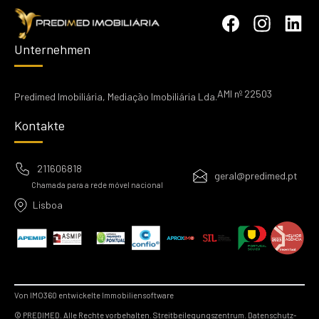
Unternehmen
AMI nº 22503
Predimed Imobiliária, Mediação Imobiliária Lda.
Kontakte
211606818
geral@predimed.pt
Chamada para a rede móvel nacional
Lisboa
Von IMO360 entwickelte Immobiliensoftware
© PREDIMED. Alle Rechte vorbehalten.
Streitbeilegungszentrum.
Datenschutz-