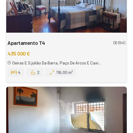
Apartamento T4
061940
435 000 €
Oeiras E S.julião Da Barra, Paço De Arcos E Caxi...
4
2
116,00 m²