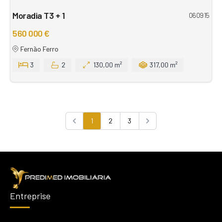
Moradia T3 + 1
060915
560 000 €
Fernão Ferro
3
2
130,00 m²
317,00 m²
1
2
3
Previous
Next
Entreprise