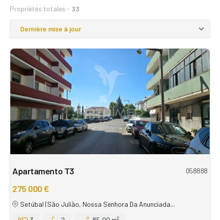
Propriétés totales -
33
Apartamento T3
058888
275 000 €
Setúbal (São Julião, Nossa Senhora Da Anunciada...
3
2
85,00 m²