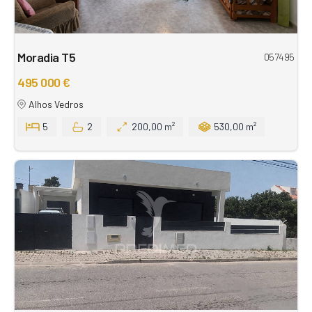
Moradia T5
057495
495 000 €
Alhos Vedros
5
2
200,00 m²
530,00 m²