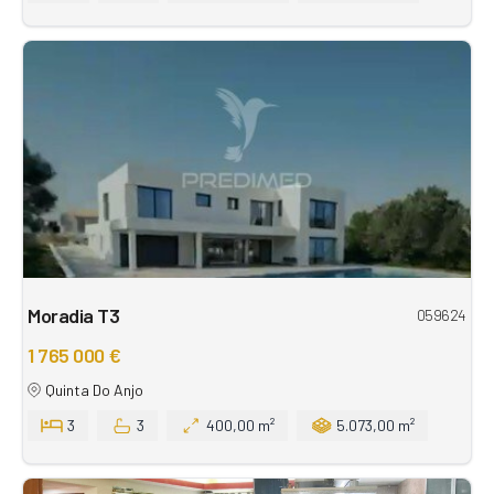
Moradia T3
059624
1 765 000 €
Quinta Do Anjo
3
3
400,00 m²
5.073,00 m²