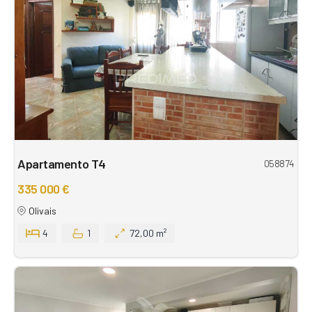
Apartamento T4
058874
335 000 €
Olivais
4
1
72,00 m²