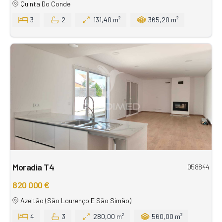
Quinta Do Conde
3
2
131,40 m²
365,20 m²
Moradia T4
058844
820 000 €
Azeitão (São Lourenço E São Simão)
4
3
280,00 m²
560,00 m²