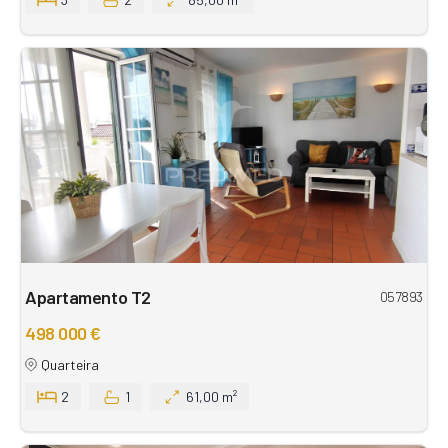
Apartamento T2
057893
498 000 €
Quarteira
2
1
61,00 m²