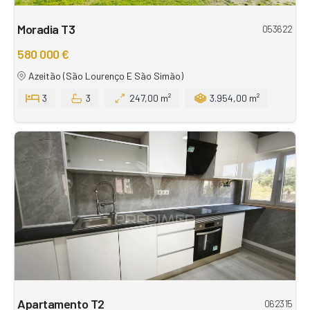
Moradia T3
053622
580 000 €
Azeitão (São Lourenço E São Simão)
3
3
247,00 m²
3.954,00 m²
Apartamento T2
062315