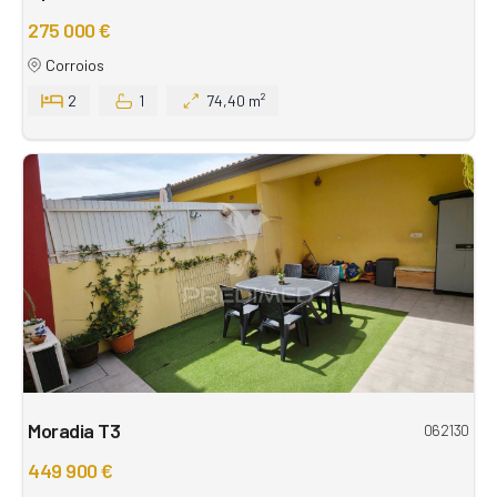
275 000 €
Corroios
2
1
74,40 m²
Moradia T3
062130
449 900 €