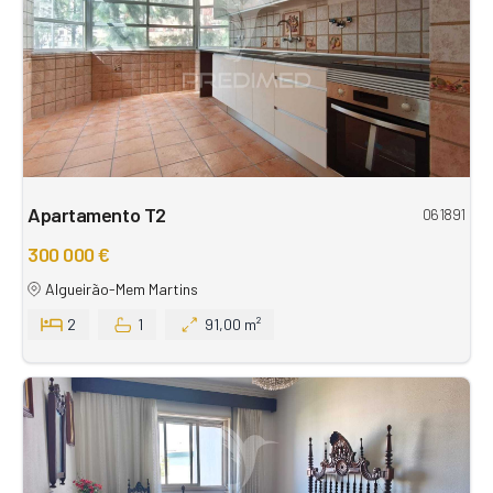
Apartamento T2
061891
300 000 €
Algueirão-Mem Martins
2
1
91,00 m²