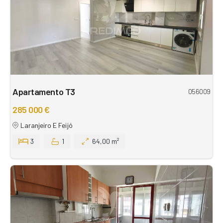
Apartamento T3
056009
285 000 €
Laranjeiro E Feijó
3
1
64,00 m²