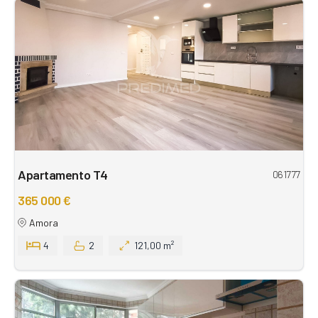
Apartamento T4
061777
365 000 €
Amora
4
2
121,00 m²