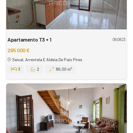
Apartamento T3 + 1
060823
265 000 €
Seixal, Arrentela E Aldeia De Paio Pires
3
2
86,00 m²