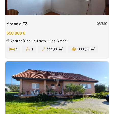
Moradia T3
061892
550 000 €
Azeitão (São Lourenço E São Simão)
3
1
229,00 m²
1.000,00 m²