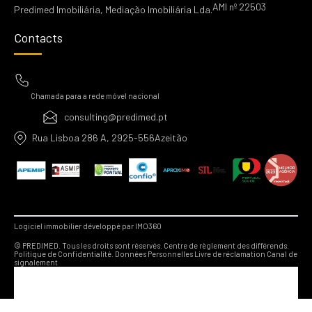
AMI nº 22503
Predimed Imobiliária, Mediação Imobiliária Lda.
Contacts
Chamada para a rede móvel nacional
consulting@predimed.pt
Rua Lisboa 286 A, 2925-556Azeitão
Logiciel immobilier développé par IMO360
© PREDIMED. Tous les droits sont réservés.
Centre de règlement des différends.
Politique de Confidentialité.
Données Personnelles
Livre de réclamation
Canal de
signalement