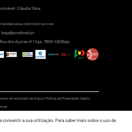
onsável: Cláudia Silva
Chamada para a rede móvel nacional
beja@predimed.pt
Rua dos Açores nº 1 loja, 7800-492Beja
entro de resolução de litígios.
Política de Privacidade.
Dados
úncia
 consentir a sua utilização. Para saber mais sobre o uso de