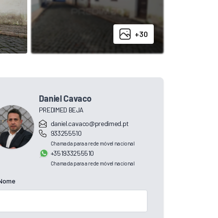
+30
Daniel Cavaco
PREDIMED BEJA
daniel.cavaco@predimed.pt
933255510
Chamada para a rede móvel nacional
+351933255510
Chamada para a rede móvel nacional
Nome