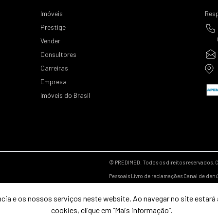
Imóveis
Resp
Prestige
Vender
Consultores
Carreiras
Empresa
Imóveis do Brasil
© PREDIMED. Todos os direitos reservados.
C
Pessoais
Livro de reclamações
Canal de den
cia e os nossos serviços neste website. Ao navegar no site estará a
cookies, clique em “Mais informação”.