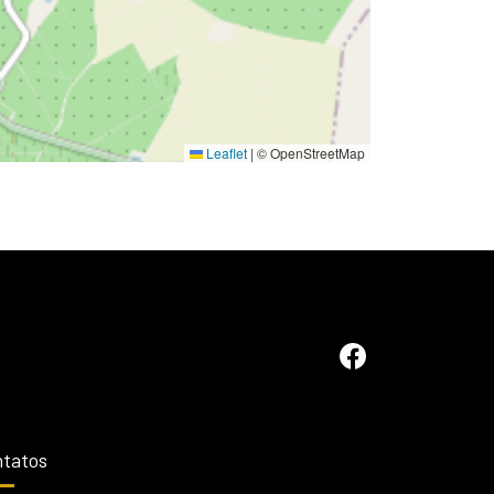
Leaflet
|
© OpenStreetMap
tatos