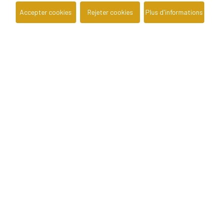
Accepter cookies
Rejeter cookies
Plus d'informations
Preencha o formulário e fique a saber
gratuitamente qual o real valor de
mercado da sua casa.
Entreprise
AMI nº 22503
Predimed Imobiliária, Mediação Imobiliária Lda.
Contacts