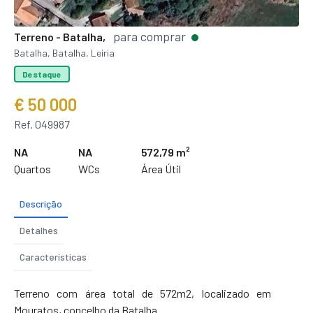
para comprar
Terreno - Batalha,
Batalha, Batalha, Leiria
Destaque
€ 50 000
Ref. 049987
NA
NA
572,79 m²
Quartos
WCs
Área Útil
Descrição
Detalhes
Características
Terreno com área total de 572m2, localizado em
Mouratos, concelho da Batalha.