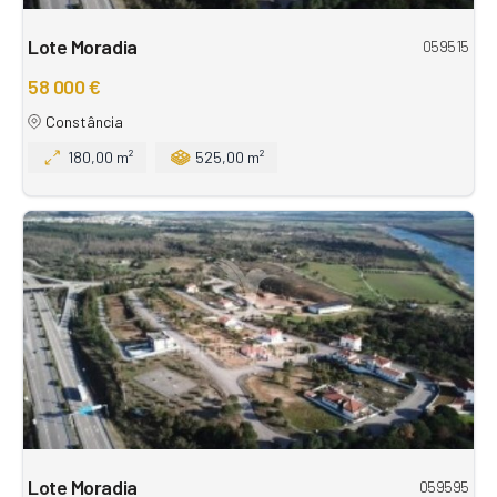
Lote Moradia
059515
58 000 €
Constância
180,00 m²
525,00 m²
Lote Moradia
059595