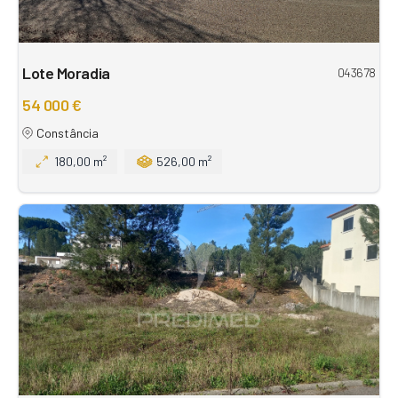
Lote Moradia
043678
54 000 €
Constância
180,00 m²
526,00 m²