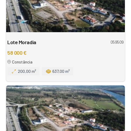
Lote Moradia
059509
58 000 €
Constância
200,00 m²
637,00 m²