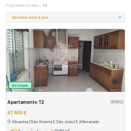
Propriétés totales -
22
Destaque
Apartamento T2
055652
97 500 €
Abrantes (São Vicente E São João) E Alferrarede
2
1
77,80 m²