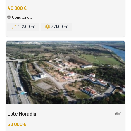
40 000 €
Constância
102,00 m²
371,00 m²
Lote Moradia
059510
58 000 €