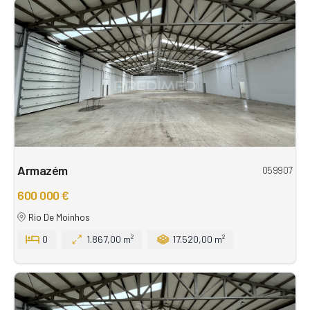
Armazém
059907
600 000 €
Rio De Moinhos
0
1.867,00 m²
17.520,00 m²