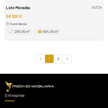
Lote Moradia
043724
58 000 €
Constância
200,00 m²
604,00 m²
1
2
Previous
Next
Entreprise