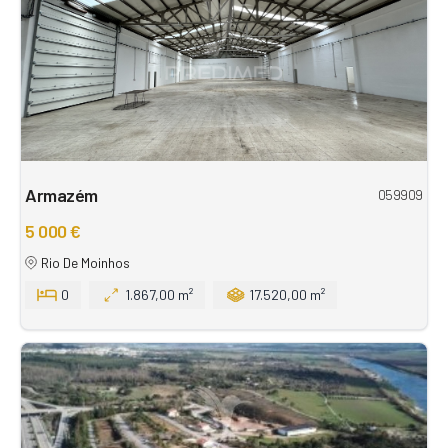
Armazém
059909
5 000 €
Rio De Moinhos
0
1.867,00 m²
17.520,00 m²