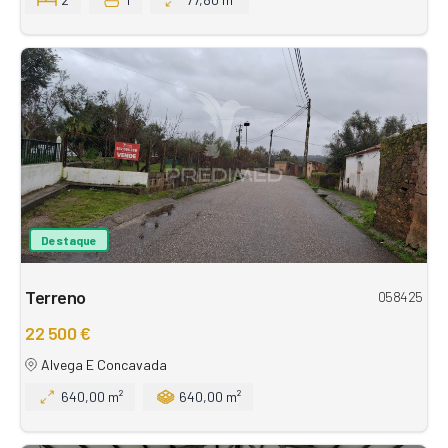
Destaque
Terreno
058425
22 500 €
Alvega E Concavada
640,00 m²
640,00 m²