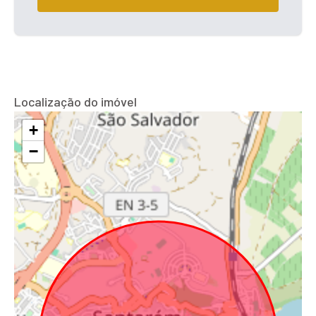
Localização do imóvel
+
−