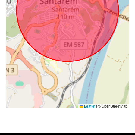
Leaflet
|
© OpenStreetMap