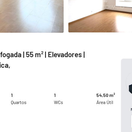
gada | 55 m² | Elevadores |
ica,
1
1
54,50 m²
Quartos
WCs
Área Útil