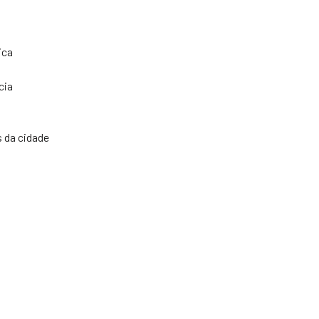
ica
cia
s da cidade