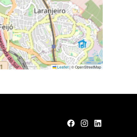
Leaflet
|
© OpenStreetMap