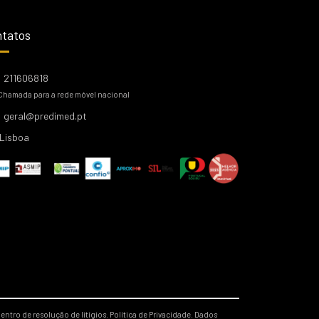
tatos
211606818
Chamada para a rede móvel nacional
geral@predimed.pt
Lisboa
entro de resolução de litígios.
Política de Privacidade.
Dados