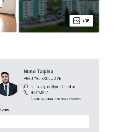
+16
Nuno Taipina
PREDIMED EXCLUSIVE
nuno.taipina@predimed.pt
933173817
Chamada para a rede móvel nacional
Nome